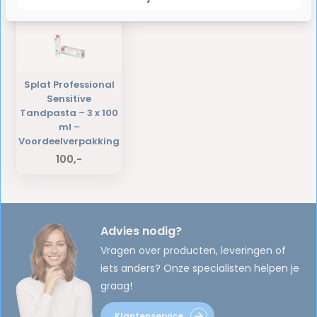
Splat Professional
Sensitive
Tandpasta – 3 x 100
ml –
Voordeelverpakking
100,-
Advies nodig?
Vragen over producten, leveringen of
iets anders? Onze specialisten helpen je
graag!
Klantenservice