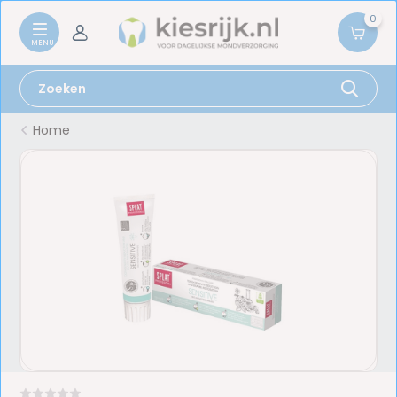
0
Home