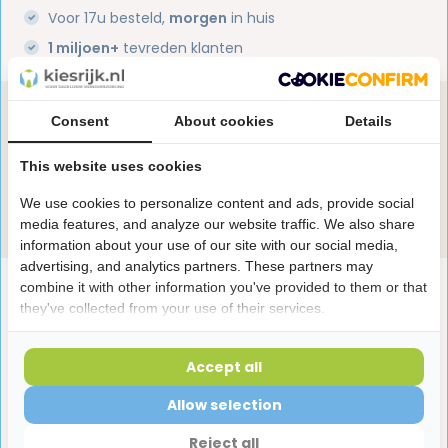
Voor 17u besteld,
morgen
in huis
1 miljoen+
tevreden klanten
Heb je een vraag over dit product?
Consent
About cookies
Details
Onze specialisten helpen je graag! Spreek ons aan
in de chat of stuur een e-mail.
This website uses cookies
We use cookies to personalize content and ads, provide social
Stuur e-mail
media features, and analyze our website traffic. We also share
information about your use of our site with our social media,
advertising, and analytics partners. These partners may
Productomschrijving
combine it with other information you've provided to them or that
they've collected from your use of their services.
Reviews
Accept all
Allow selection
Laatst bekeken producten
Reject all