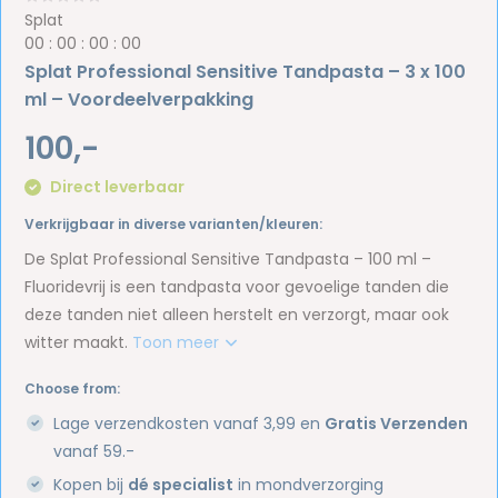
Splat
0
0
:
0
0
:
0
0
:
0
0
Splat Professional Sensitive Tandpasta – 3 x 100
ml – Voordeelverpakking
100,-
Direct leverbaar
Verkrijgbaar in diverse varianten/kleuren:
De Splat Professional Sensitive Tandpasta – 100 ml –
Fluoridevrij is een tandpasta voor gevoelige tanden die
deze tanden niet alleen herstelt en verzorgt, maar ook
witter maakt.
Toon meer
Choose from:
Lage verzendkosten vanaf 3,99 en
Gratis Verzenden
vanaf 59.-
Kopen bij
dé specialist
in mondverzorging