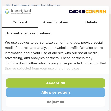
1 miljoen+
tevreden klanten
Heb je een vraag over dit product?
Consent
About cookies
Details
Onze specialisten helpen je graag! Spreek ons aan
This website uses cookies
in de chat of stuur een e-mail.
We use cookies to personalize content and ads, provide social
Stuur e-mail
media features, and analyze our website traffic. We also share
information about your use of our site with our social media,
advertising, and analytics partners. These partners may
combine it with other information you've provided to them or that
Productomschrijving
they've collected from your use of their services.
Reviews
Accept all
Allow selection
Laatst bekeken producten
Reject all