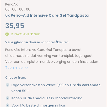
PerioAid
0
0
:
0
0
:
0
0
:
0
0
6x Perio-Aid Intensive Care Gel Tandpasta
35,95
Direct leverbaar
Verkrijgbaar in diverse varianten/kleuren:
Perio-Aid Intensive Care Gel Tandpasta bevat
chloorhexidine dat vorming van tandplak tegengaat.
Voor een complete mondverzorging en een frisse adem.
Toon meer
Choose from:
Lage verzendkosten vanaf 3,99 en
Gratis Verzenden
vanaf 59.-
Kopen bij
dé specialist
in mondverzorging
Voor 17u besteld,
morgen
in huis