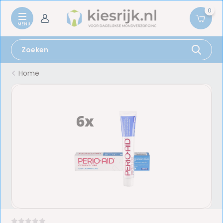
0
Home