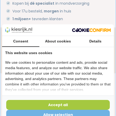
Kopen bij
dé specialist
in mondverzorging
Voor 17u besteld,
morgen
in huis
1 miljoen+
tevreden klanten
Heb je een vraag over dit product?
Consent
About cookies
Details
Onze specialisten helpen je graag! Spreek ons aan
in de chat of stuur een e-mail.
This website uses cookies
Stuur e-mail
We use cookies to personalize content and ads, provide social
media features, and analyze our website traffic. We also share
information about your use of our site with our social media,
advertising, and analytics partners. These partners may
Productomschrijving
combine it with other information you've provided to them or that
they've collected from your use of their services.
Reviews
Accept all
Allow selection