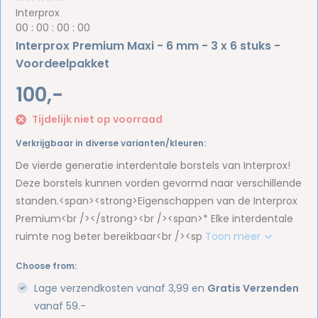
Interprox
0
0
:
0
0
:
0
0
:
0
0
Interprox Premium Maxi - 6 mm - 3 x 6 stuks -
Voordeelpakket
100,-
Tijdelijk niet op voorraad
Verkrijgbaar in diverse varianten/kleuren:
De vierde generatie interdentale borstels van Interprox!
Deze borstels kunnen vorden gevormd naar verschillende
standen.<span><strong>Eigenschappen van de Interprox
Premium<br /></strong><br /><span>* Elke interdentale
ruimte nog beter bereikbaar<br /><sp
Toon meer
Choose from:
Lage verzendkosten vanaf 3,99 en
Gratis Verzenden
vanaf 59.-