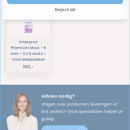
Laatst bekeken producten
Reject all
Interprox
Premium Maxi - 6
mm - 3 x 6 stuks -
Voordeelpakket
100,-
Advies nodig?
Vragen over producten, leveringen of
iets anders? Onze specialisten helpen je
graag!