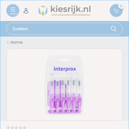
0
Home