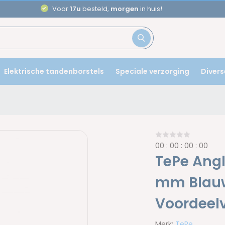
Aanbevolen door
tandartsen
Elektrische tandenborstels
Speciale verzorging
Divers
0
0
:
0
0
:
0
0
:
0
0
TePe Angl
mm Blauw 
Voordeel
Merk:
TePe