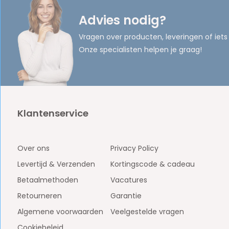
Advies nodig?
Vragen over producten, leveringen of iets
Onze specialisten helpen je graag!
Klantenservice
Over ons
Privacy Policy
Levertijd & Verzenden
Kortingscode & cadeau
Betaalmethoden
Vacatures
Retourneren
Garantie
Algemene voorwaarden
Veelgestelde vragen
Cookiebeleid