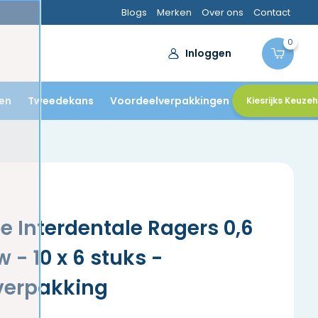
Blogs
Merken
Over ons
Contact
0
Inloggen
en
Tweedekans
Voordeelverpakkingen
Kiesrijks Keuze
e Interdentale Ragers 0,6
- 10 x 6 stuks -
verpakking