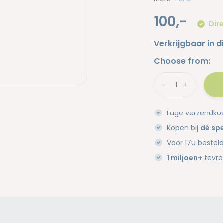
100,-
Dire
Verkrijgbaar in d
Choose from:
-
+
Lage verzendko
Kopen bij
dé spe
Voor 17u bestel
1 miljoen+
tevre