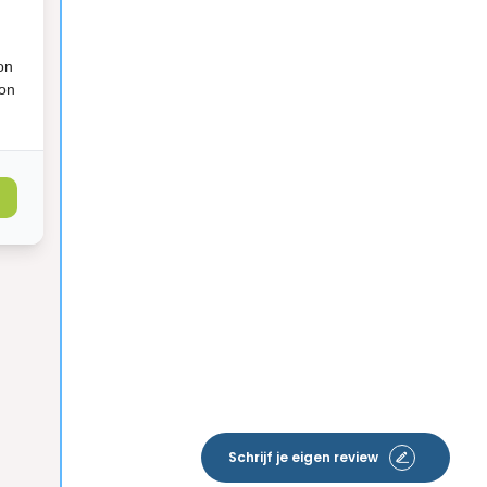
on
ion
Schrijf je eigen review