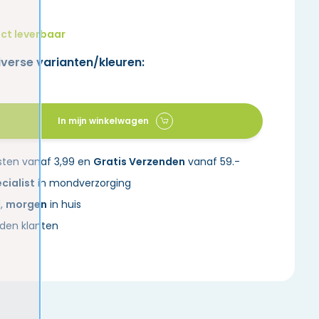
ct leverbaar
iverse varianten/kleuren:
In mijn winkelwagen
sten vanaf 3,99 en
Gratis Verzenden
vanaf 59.-
cialist
in mondverzorging
d,
morgen
in huis
den klanten