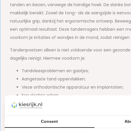
tanden en kiezen, vanwege de handige hoek. De slanke bor
makkelijk bereikt. Zowel de tong- als de wangzijde is eenvo
natuurlijke grip, dankzij het ergonomische ontwerp. Bewee
een optimaal resultaat. Deze tandenragers hebben een meta
voorkom je irritaties of wondjes in de mond, zodat reinigen e
Tandenpoetsen alleen is niet voldoende voor een gezonde 
dagelijks reinigt. Hiermee voorkom je:
Tandvleesproblemen en gaatjes;
Aangetaste tand oppervlakken;
Vieze orthodontische apparatuur en implantaten;
Een slechte adem.
Kenmerken TePe Angle:
Consent
Ab