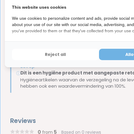
Hals met hoek, zodat je perfecte toegang creëert;
This website uses cookies
Voor lastig bereikbare interdentale ruimtes, zodat irrit
We use cookies to personalize content and ads, provide social m
Ergonomisch ontwerp;
about your use of our site with our social media, advertising, an
Zes formaten, die ieder een eigen kleurcodering heb
you've provided to them or that they've collected from your use of
Metalen draad met plastic coating.
Overige formaten van
TePe Angle
bekijk je hier.
Reject all
All
Let op
Dit is een hygiëne product met aangepaste r
ⓘ
Hygiëneartikelen waarvan de verzegeling na de lev
hebben ook een waardevermindering van 100%.
Reviews
0
5
from
Based on 0 reviews