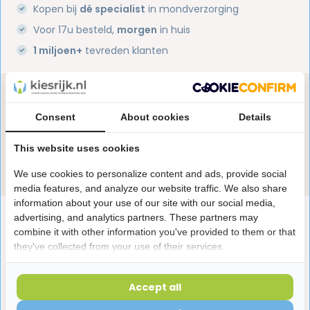
Kopen bij
dé specialist
in mondverzorging
Voor 17u besteld,
morgen
in huis
1 miljoen+
tevreden klanten
Heb je een vraag over dit product?
Onze specialisten helpen je graag! Spreek ons aan
Consent
About cookies
Details
in de chat of stuur een e-mail.
This website uses cookies
Stuur e-mail
We use cookies to personalize content and ads, provide social
media features, and analyze our website traffic. We also share
information about your use of our site with our social media,
Productomschrijving
advertising, and analytics partners. These partners may
combine it with other information you've provided to them or that
they've collected from your use of their services.
Reviews
Accept all