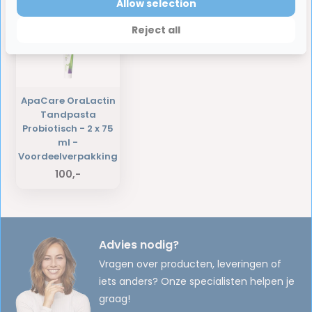
Laatst bekeken producten
Allow selection
Reject all
ApaCare OraLactin
Tandpasta
Probiotisch - 2 x 75
ml -
Voordeelverpakking
100,-
Advies nodig?
Vragen over producten, leveringen of
iets anders? Onze specialisten helpen je
graag!