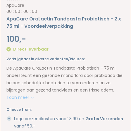
ApaCare
0
0
:
0
0
:
0
0
:
0
0
ApaCare OraLactin Tandpasta Probiotisch - 2 x
75 ml - Voordeelverpakking
100,-
Direct leverbaar
Verkrijgbaar in diverse varianten/kleuren:
De ApaCare OraLactin Tandpasta Probiotisch – 75 ml
ondersteunt een gezonde mondflora door probiotica die
helpen schadelijke bacteriën te verminderen en zo
bijdragen aan gezond tandvlees en een frisse adem.
Toon meer
Choose from:
Lage verzendkosten vanaf 3,99 en
Gratis Verzenden
vanaf 59.-