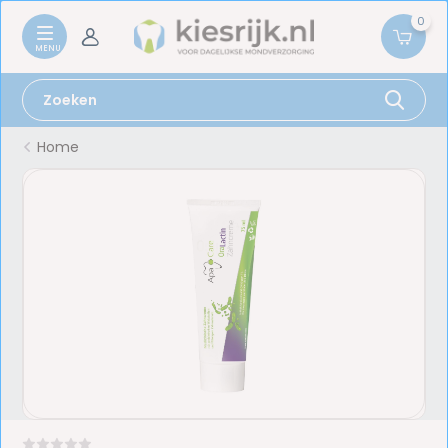
0
Home