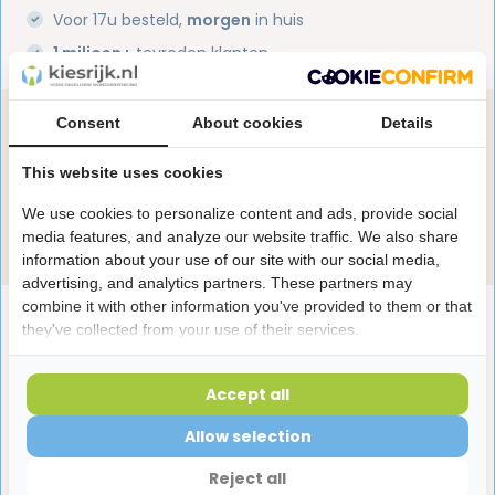
Voor 17u besteld,
morgen
in huis
1 miljoen+
tevreden klanten
Consent
About cookies
Details
Heb je een vraag over dit product?
Onze specialisten helpen je graag! Spreek ons aan
This website uses cookies
in de chat of stuur een e-mail.
We use cookies to personalize content and ads, provide social
Stuur e-mail
media features, and analyze our website traffic. We also share
information about your use of our site with our social media,
advertising, and analytics partners. These partners may
combine it with other information you've provided to them or that
Productomschrijving
they've collected from your use of their services.
Reviews
Accept all
Allow selection
Laatst bekeken producten
Reject all