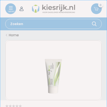
0
Home