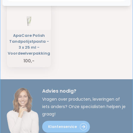
ApaCare Polish
Tandpolijstpasta -
3 x 25 ml -
Voordeelverpakking
100,-
Advies nodig?
Vragen over producten, leveringen of
iets anders? Onze specialisten helpen je
graag!
Klantenservice