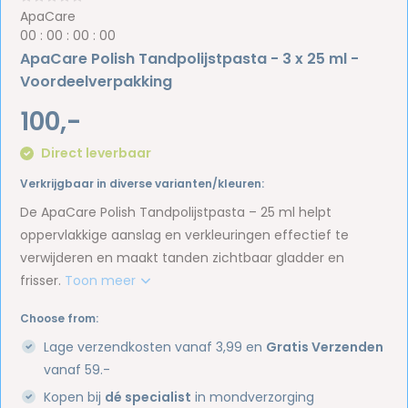
ApaCare
0
0
:
0
0
:
0
0
:
0
0
ApaCare Polish Tandpolijstpasta - 3 x 25 ml -
Voordeelverpakking
100,-
Direct leverbaar
Verkrijgbaar in diverse varianten/kleuren:
De ApaCare Polish Tandpolijstpasta – 25 ml helpt
oppervlakkige aanslag en verkleuringen effectief te
verwijderen en maakt tanden zichtbaar gladder en
frisser.
Toon meer
Choose from:
Lage verzendkosten vanaf 3,99 en
Gratis Verzenden
vanaf 59.-
Kopen bij
dé specialist
in mondverzorging