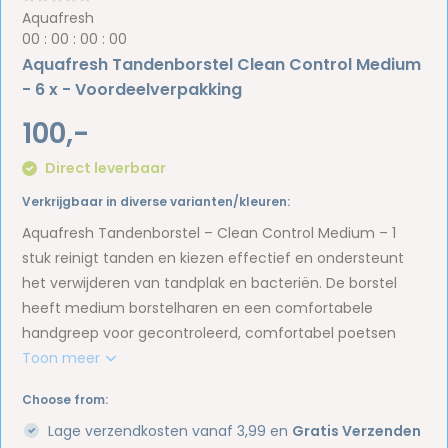
Aquafresh
0
0
:
0
0
:
0
0
:
0
0
Aquafresh Tandenborstel Clean Control Medium
- 6 x - Voordeelverpakking
100,-
Direct leverbaar
Verkrijgbaar in diverse varianten/kleuren:
Aquafresh Tandenborstel – Clean Control Medium – 1
stuk reinigt tanden en kiezen effectief en ondersteunt
het verwijderen van tandplak en bacteriën. De borstel
heeft medium borstelharen en een comfortabele
handgreep voor gecontroleerd, comfortabel poetsen
Toon meer
Choose from:
Lage verzendkosten vanaf 3,99 en
Gratis Verzenden