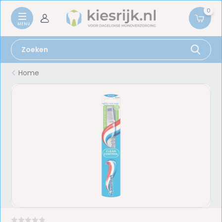
0
Home