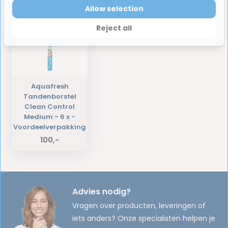
Allow selection
Laatst bekeken producten
Reject all
Aquafresh
Tandenborstel
Clean Control
Medium - 6 x -
Voordeelverpakking
100,-
Advies nodig?
Vragen over producten, leveringen of
iets anders? Onze specialisten helpen je