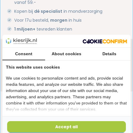
vanaf 59.-
Kopen bij
dé specialist
in mondverzorging
Voor 17u besteld,
morgen
in huis
1 miljoen+
tevreden klanten
Heb je een vraag over dit product?
Consent
About cookies
Details
Onze specialisten helpen je graag! Spreek ons aan
in de chat of stuur een e-mail.
This website uses cookies
Stuur e-mail
We use cookies to personalize content and ads, provide social
media features, and analyze our website traffic. We also share
information about your use of our site with our social media,
advertising, and analytics partners. These partners may
Productomschrijving
combine it with other information you've provided to them or that
they've collected from your use of their services.
Reviews
Accept all