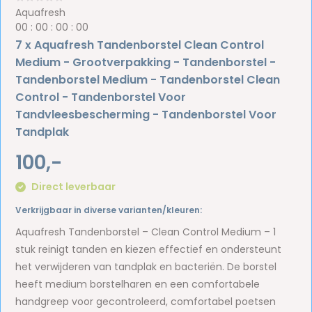
Aquafresh
0
0
:
0
0
:
0
0
:
0
0
7 x Aquafresh Tandenborstel Clean Control
Medium - Grootverpakking - Tandenborstel -
Tandenborstel Medium - Tandenborstel Clean
Control - Tandenborstel Voor
Tandvleesbescherming - Tandenborstel Voor
Tandplak
100,-
Direct leverbaar
Verkrijgbaar in diverse varianten/kleuren:
Aquafresh Tandenborstel – Clean Control Medium – 1
stuk reinigt tanden en kiezen effectief en ondersteunt
het verwijderen van tandplak en bacteriën. De borstel
heeft medium borstelharen en een comfortabele
handgreep voor gecontroleerd, comfortabel poetsen