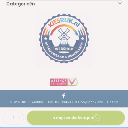
Categorieën
BTW: NL861887438B01
KvK: 81009453
© Copyright 2026 - Kiesrijk
-
+
In mijn winkelwagen