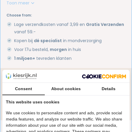
Toon meer
Choose from:
Lage verzendkosten vanaf 3,99 en
Gratis Verzenden
vanaf 59.-
Kopen bij
dé specialist
in mondverzorging
Voor 17u besteld,
morgen
in huis
1 miljoen+
tevreden klanten
Heb je een vraag over dit product?
Onze specialisten helpen je graag! Spreek ons aan
Consent
About cookies
Details
in de chat of stuur een e-mail.
This website uses cookies
Stuur e-mail
We use cookies to personalize content and ads, provide social
media features, and analyze our website traffic. We also share
information about your use of our site with our social media,
Productomschrijving
advertising, and analytics partners. These partners may