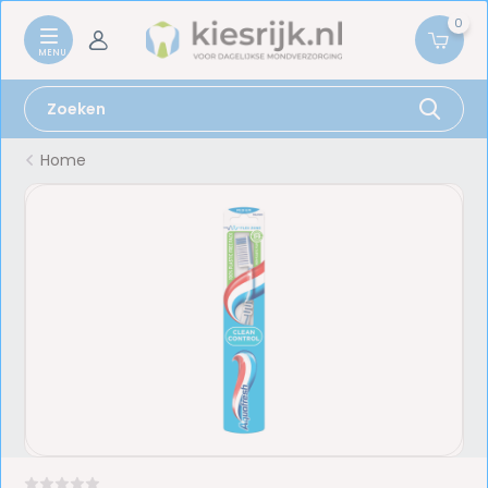
0
Home