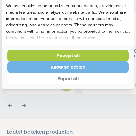
We use cookies to personalize content and ads, provide social
media features, and analyze our website traffic. We also share
information about your use of our site with our social media,
advertising, and analytics partners. These partners may
combine it with other information you've provided to them or that
they've collected from your use of their services.
Miradent Interdentale
Miradent Mirafluor K
Accept all
Borstels I-Prox L 0,4 mm
Tandpasta Framboos 
Roze | 6 stuks
jaar | 75 ml
Allow selection
4,35
3,95
Reject all
Laatst bekeken producten