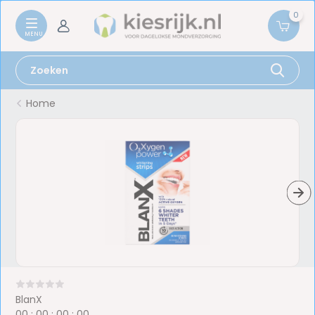
0
Home
BlanX
0
0
:
0
0
:
0
0
:
0
0