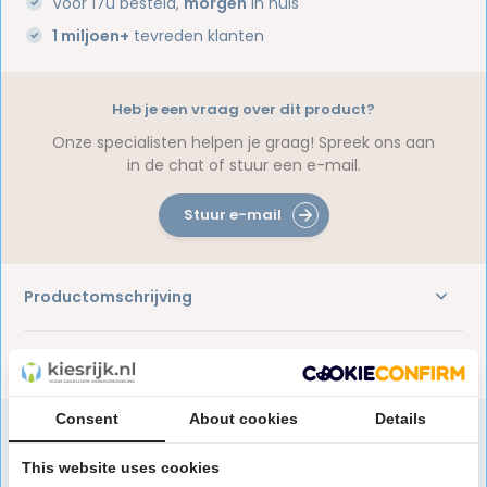
Voor 17u besteld,
morgen
in huis
1 miljoen+
tevreden klanten
Heb je een vraag over dit product?
Onze specialisten helpen je graag! Spreek ons aan
in de chat of stuur een e-mail.
Stuur e-mail
Productomschrijving
Reviews
Consent
About cookies
Details
This website uses cookies
Speciaal aanbevolen voor jou