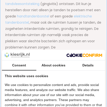
tandvleesontsteking
(gingivitis) ontstaan. Dit kun je
herstellen door niet alleen je tanden te poetsen met een
goede
handtandenborstel
of een goede
elektrische
tandenborstel
, maar ook de ruimten tussen je tanden, de
zogeheten interdentale ruimten, grondig te reinigen. De
interdentale ruimten zijn namelijk vaak precies de
plekken waar slechte bacteriën zich ophopen en voor
problemen kunnen zorgen. De
mondverzorgingsproducten van CB12 kunnen ook
ondersteuning bieden bij het verhelpen van een
Consent
About cookies
Details
langdurig slechte adem. Hieronder volgt een overzicht
van de CB12 producten die je via Kiesrijk.nl kunt bestellen.
This website uses cookies
CB12 mondwater: 3 soorten
We use cookies to personalize content and ads, provide social
media features, and analyze our website traffic. We also share
CB12 biedt drie verschillende soorten
mondwater
om een
information about your use of our site with our social media,
goede mondhygiëne te ondersteunen. Alle drie de
advertising, and analytics partners. These partners may
mondspoelingen bestrijden de oorzaak van een slechte
combine it with other information you've provided to them or that