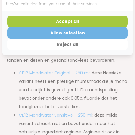
they've collected from your use of their services.
adem tot wel 12 uur lang. Daarbij hecht het mondwater
zich aan de binnenzijde van je mond, waardoor de
vorming van zwavelgassen wordt voorkomen. Wat je
Accept all
zeker niet in de mondspoelmiddelen terugvindt? Alcohol.
Allow selection
En dat is maar goed ook, want alcohol droogt de mond
Reject all
uit en kan een slechte adem verergeren. Wat je er wél in
terugvindt? Een aantal effectieve ingrediënten die sterke
tanden en kiezen en gezond tandvlees bevorderen.
CB12 Mondwater Original – 250 ml
: deze klassieke
variant heeft een prettige muntsmaak die je mond
een heerlijk fris gevoel geeft. De mondspoeling
bevat onder andere ook 0,05% fluoride dat het
tandglazuur helpt versterken.
CB12 Mondwater Sensitive – 250 ml
: deze milde
variant schuurt niet en bevat onder meer het
natuurlijke ingrediënt arginine. Arginine zit ook in