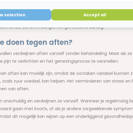
 oorzaak van aften niet volledig begrepen is, zijn er
verschille
ow selection
Accept all
ndere letsel aan het mondslijmvlies (bijvoorbeeld door het bijt
 hormonale schommelingen en genetische aanleg.
e doen tegen aften?
allen verdwijnen aften vanzelf zonder behandeling. Maar als ze e
pijn te verlichten en het genezingsproces te versnellen.
n aften kan moeilijk zijn, omdat de oorzaken variabel kunnen z
, zoals zuur voedsel, kan helpen. Het verminderen van stress en
en van aften.
en onschuldig en verdwijnen ze vanzelf. Wanneer je regelmatig la
epaard gaan met koorts, of als je andere zorgwekkende symptom
omdat dit mogelijk kan wijzen op een onderliggend gezondheids