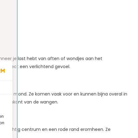
neer je last hebt van aften of wondjes aan het
je direct een verlichtend gevoel.
an je mond. Ze komen vaak voor en kunnen bijna overal in
 binnenkant van de wangen.
on
ion
 geelachtig centrum en een rode rand eromheen. Ze