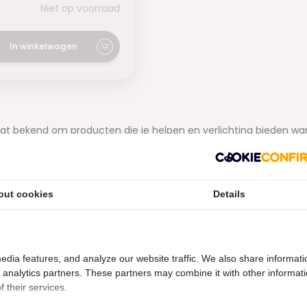
Niet op voorraad
In winkelwagen
at bekend om producten die je helpen en verlichting bieden wan
De Evisense Pro aften gel is gemakkelijk aan te brengen en geeft 
aften?
out cookies
Details
 pijnlijke zweertjes
die zich kunnen vormen aan de binnenkant v
en, inclusief op het tandvlees, de tong, het gehemelte en de
genschappen hebben aften?
edia features, and analyze our website traffic. We also share informati
d analytics partners. These partners may combine it with other informat
kenmerkt door kleine, ronde of ovale zweertjes met een wit of
 their services.
jk zijn, vooral bij contact met voedsel of bij het spreken.