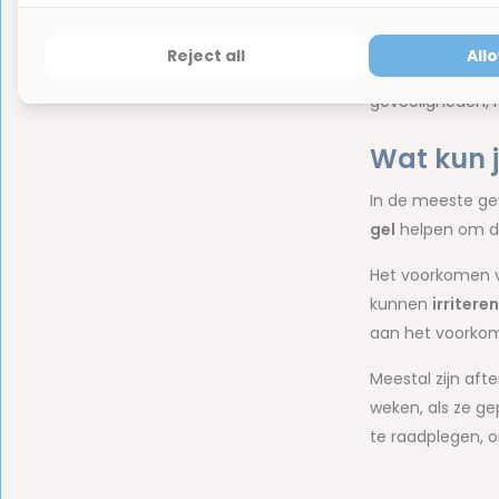
Hoewel de exacte
Reject all
All
omvatten onder a
gevoeligheden,
Wat kun j
In de meeste gev
gel
helpen om de 
Het voorkomen va
kunnen
irriteren
aan het voorkom
Meestal zijn aft
weken, als ze g
te raadplegen, 