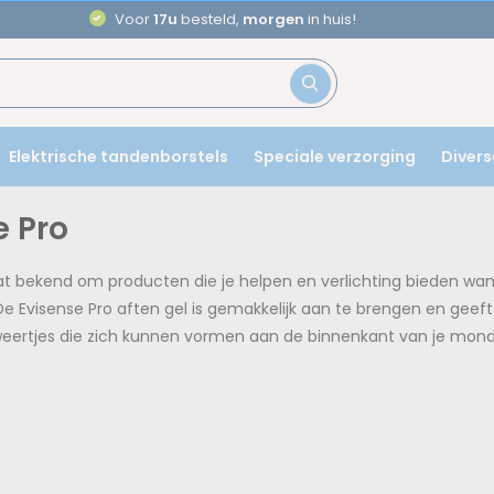
Voor
17u
besteld,
morgen
in huis!
Elektrische tandenborstels
Speciale verzorging
Divers
e Pro
at bekend om producten die je helpen en verlichting bieden wan
De Evisense Pro aften gel is gemakkelijk aan te brengen en geeft 
e zweertjes die zich kunnen vormen aan de binnenkant van je mon