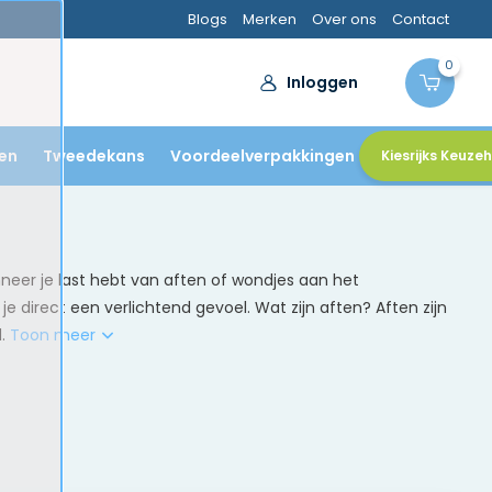
Blogs
Merken
Over ons
Contact
0
Inloggen
en
Tweedekans
Voordeelverpakkingen
Kiesrijks Keuze
neer je last hebt van aften of wondjes aan het
je direct een verlichtend gevoel. Wat zijn aften? Aften zijn
d.
Toon meer