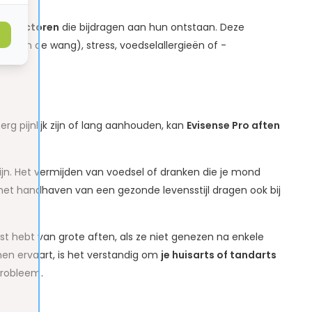
nde factoren
die bijdragen aan hun ontstaan. Deze
en van de wang), stress, voedselallergieën of -
rg pijnlijk zijn of lang aanhouden, kan
Evisense Pro aften
ijn. Het vermijden van voedsel of dranken die je mond
 het handhaven van een gezonde levensstijl dragen ook bij
st hebt van grote aften, als ze niet genezen na enkele
en ervaart, is het verstandig om
je huisarts of tandarts
probleem.