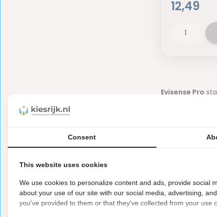
12,49
Evisense Pro
sta
mondslijmvlies. 
Wat zijn 
Consent
Ab
Aften zijn
kleine,
de mond voorkom
This website uses cookies
Welke ei
We use cookies to personalize content and ads, provide social m
about your use of our site with our social media, advertising, an
Aften worden ge
you've provided to them or that they've collected from your use of
kunnen erg pijnli