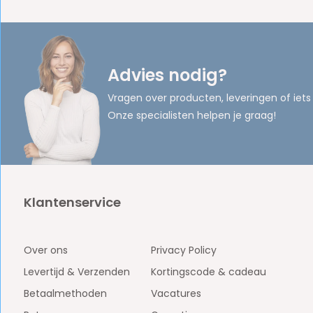
Advies nodig?
Vragen over producten, leveringen of iets
Onze specialisten helpen je graag!
Klantenservice
Over ons
Privacy Policy
Levertijd & Verzenden
Kortingscode & cadeau
Betaalmethoden
Vacatures