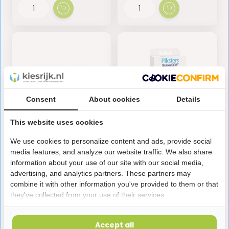
Consent
About cookies
Details
This website uses cookies
Piksters Mini Monsters
Piksters SupaGRIP
We use cookies to personalize content and ads, provide social
Kit | Mondverzorging
Tongue Cleaner | 20
media features, and analyze our website traffic. We also share
voor kinderen
stuks | Inclusief
information about your use of our site with our social media,
tandenstoker
advertising, and analytics partners. These partners may
4,99
3,75
combine it with other information you've provided to them or that
Op voorraad
Op voorraad
they've collected from your use of their services.
Accept all