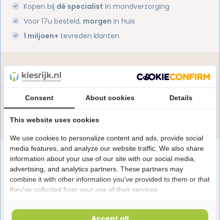
Kopen bij
dé specialist
in mondverzorging
Voor 17u besteld,
morgen
in huis
1 miljoen+
tevreden klanten
Heb je een vraag over dit product?
Onze specialisten helpen je graag! Spreek ons aan
in de chat of stuur een e-mail.
Consent
About cookies
Details
Stuur e-mail
This website uses cookies
We use cookies to personalize content and ads, provide social
media features, and analyze our website traffic. We also share
Productomschrijving
information about your use of our site with our social media,
advertising, and analytics partners. These partners may
combine it with other information you've provided to them or that
Reviews
they've collected from your use of their services.
Accept all