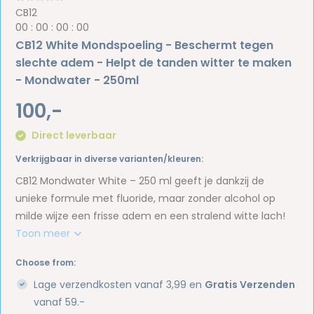
CB12
0
0
:
0
0
:
0
0
:
0
0
CB12 White Mondspoeling - Beschermt tegen
slechte adem - Helpt de tanden witter te maken
- Mondwater - 250ml
100,-
Direct leverbaar
Verkrijgbaar in diverse varianten/kleuren:
CB12 Mondwater White – 250 ml geeft je dankzij de
unieke formule met fluoride, maar zonder alcohol op
milde wijze een frisse adem en een stralend witte lach!
Toon meer
Choose from:
Lage verzendkosten vanaf 3,99 en
Gratis Verzenden
vanaf 59.-