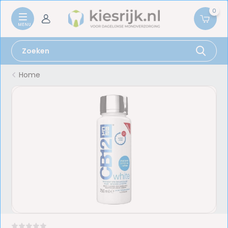
0
Home