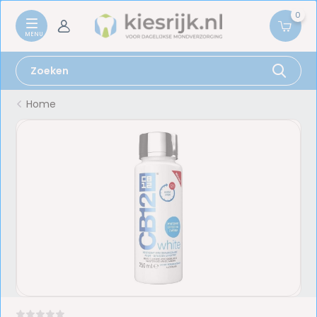
0
Home