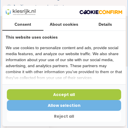
1 miljoen+
tevreden klanten
Consent
About cookies
Details
Heb je een vraag over dit product?
Onze specialisten helpen je graag! Spreek ons aan
This website uses cookies
in de chat of stuur een e-mail.
We use cookies to personalize content and ads, provide social
Stuur e-mail
media features, and analyze our website traffic. We also share
information about your use of our site with our social media,
advertising, and analytics partners. These partners may
combine it with other information you've provided to them or that
Productomschrijving
they've collected from your use of their services.
Reviews
Accept all
Allow selection
Laatst bekeken producten
Reject all