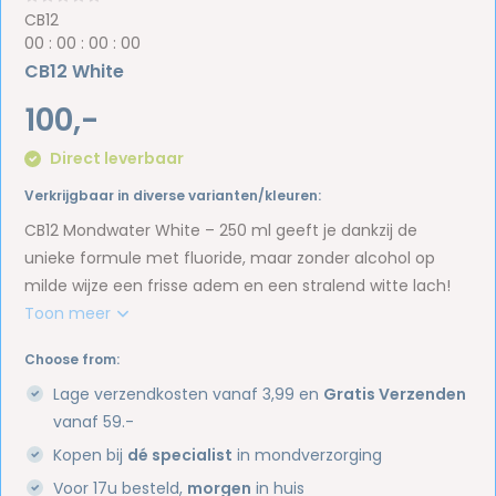
CB12
0
0
:
0
0
:
0
0
:
0
0
CB12 White
100,-
Direct leverbaar
Verkrijgbaar in diverse varianten/kleuren:
CB12 Mondwater White – 250 ml geeft je dankzij de
unieke formule met fluoride, maar zonder alcohol op
milde wijze een frisse adem en een stralend witte lach!
Toon meer
Choose from:
Lage verzendkosten vanaf 3,99 en
Gratis Verzenden
vanaf 59.-
Kopen bij
dé specialist
in mondverzorging
Voor 17u besteld,
morgen
in huis