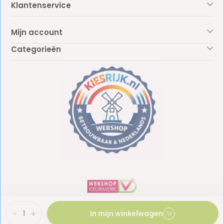
Klantenservice
Mijn account
Categorieën
-
+
In mijn winkelwagen
BTW: NL861887438B01
KvK: 81009453
© Copyright 2026 - Kiesrijk