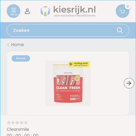
0
Home
Nieuw
Clearsmile
0
0
:
0
0
:
0
0
:
0
0