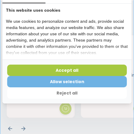
This website uses cookies
Speciaal aanbevolen voor jou
We use cookies to personalize content and ads, provide social
media features, and analyze our website traffic. We also share
information about your use of our site with our social media,
advertising, and analytics partners. These partners may
combine it with other information you've provided to them or that
they've collected from your use of their services.
Accept all
Clearsmile Fresh Breath
Clearsmile Oil Pulli
Strips Strawberry 4 pack
Mouthwater
Allow selection
Reject all
11,95
11,95
14,95
14,95