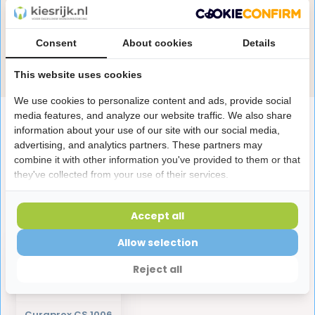
Onze specialisten helpen je graag! Spreek ons aan
in de chat of stuur een e-mail.
Consent
About cookies
Details
Stuur e-mail
This website uses cookies
We use cookies to personalize content and ads, provide social
media features, and analyze our website traffic. We also share
Productomschrijving
information about your use of our site with our social media,
advertising, and analytics partners. These partners may
combine it with other information you've provided to them or that
Reviews
they've collected from your use of their services.
Laatst bekeken producten
Accept all
Allow selection
Reject all
Curaprox CS 1006