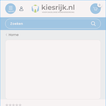
0
Home