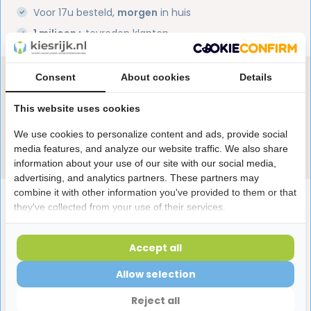
Voor 17u besteld,
morgen
in huis
1 miljoen+
tevreden klanten
Consent
About cookies
Details
Heb je een vraag over dit product?
Onze specialisten helpen je graag! Spreek ons aan
This website uses cookies
in de chat of stuur een e-mail.
We use cookies to personalize content and ads, provide social
Stuur e-mail
media features, and analyze our website traffic. We also share
information about your use of our site with our social media,
advertising, and analytics partners. These partners may
combine it with other information you've provided to them or that
Productomschrijving
they've collected from your use of their services.
Reviews
Accept all
Allow selection
Laatst bekeken producten
Reject all