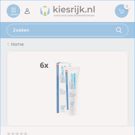
0
Home