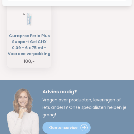
Curaprox Perio Plus
Support Gel CHX
0.09 - 6 x 75 ml -
Voordeelverpakking
100,-
Advies nodig?
Vragen over producten, leveringen of
iets anders? Onze specialisten helpen je
graag!
Klantenservice