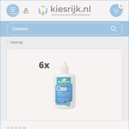
0
Home