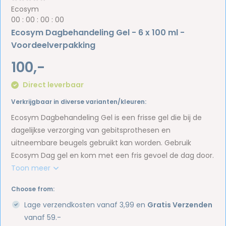
Ecosym
0
0
:
0
0
:
0
0
:
0
0
Ecosym Dagbehandeling Gel - 6 x 100 ml -
Voordeelverpakking
100,-
Direct leverbaar
Verkrijgbaar in diverse varianten/kleuren:
Ecosym Dagbehandeling Gel is een frisse gel die bij de
dagelijkse verzorging van gebitsprothesen en
uitneembare beugels gebruikt kan worden. Gebruik
Ecosym Dag gel en kom met een fris gevoel de dag door.
Toon meer
Choose from:
Lage verzendkosten vanaf 3,99 en
Gratis Verzenden
vanaf 59.-