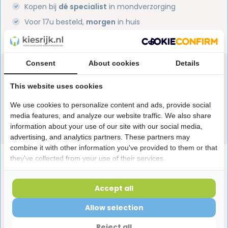
Kopen bij
dé specialist
in mondverzorging
Voor 17u besteld,
morgen
in huis
1 miljoen+
tevreden klanten
Consent
About cookies
Details
Heb je een vraag over dit product?
Onze specialisten helpen je graag! Spreek ons aan
This website uses cookies
in de chat of stuur een e-mail.
We use cookies to personalize content and ads, provide social
media features, and analyze our website traffic. We also share
Stuur e-mail
information about your use of our site with our social media,
advertising, and analytics partners. These partners may
combine it with other information you've provided to them or that
Productomschrijving
they've collected from your use of their services.
Accept all
Reviews
Allow selection
Reject all