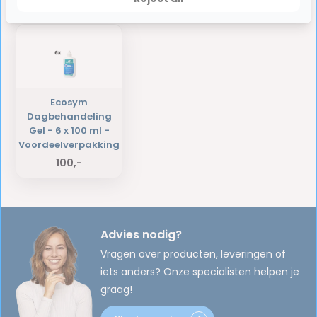
Laatst bekeken producten
Ecosym
Dagbehandeling
Gel - 6 x 100 ml -
Voordeelverpakking
100,-
Advies nodig?
Vragen over producten, leveringen of
iets anders? Onze specialisten helpen je
graag!