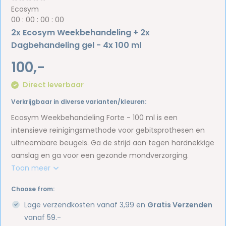
Ecosym
0
0
:
0
0
:
0
0
:
0
0
2x Ecosym Weekbehandeling + 2x
Dagbehandeling gel - 4x 100 ml
100,-
Direct leverbaar
Verkrijgbaar in diverse varianten/kleuren:
Ecosym Weekbehandeling Forte - 100 ml is een
intensieve reinigingsmethode voor gebitsprothesen en
uitneembare beugels. Ga de strijd aan tegen hardnekkige
aanslag en ga voor een gezonde mondverzorging.
Toon meer
Choose from:
Lage verzendkosten vanaf 3,99 en
Gratis Verzenden
vanaf 59.-