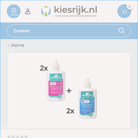
0
Home