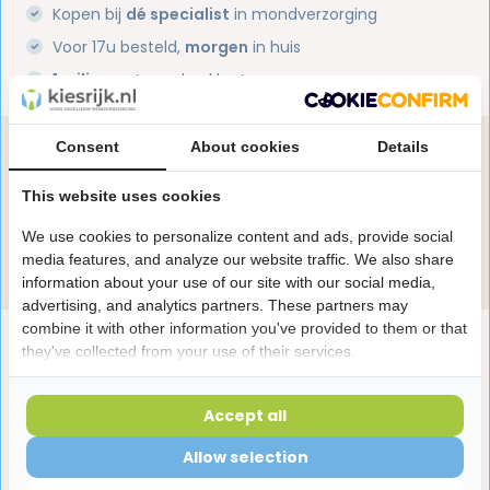
Kopen bij
dé specialist
in mondverzorging
Voor 17u besteld,
morgen
in huis
1 miljoen+
tevreden klanten
Consent
About cookies
Details
Heb je een vraag over dit product?
Onze specialisten helpen je graag! Spreek ons aan
This website uses cookies
in de chat of stuur een e-mail.
We use cookies to personalize content and ads, provide social
Stuur e-mail
media features, and analyze our website traffic. We also share
information about your use of our site with our social media,
advertising, and analytics partners. These partners may
combine it with other information you've provided to them or that
Productomschrijving
they've collected from your use of their services.
Reviews
Accept all
Allow selection