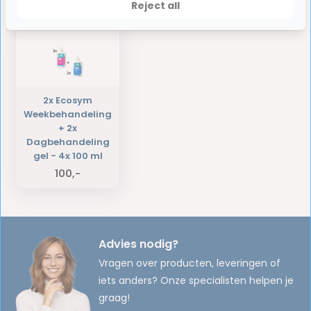
Laatst bekeken producten
Reject all
2x Ecosym
Weekbehandeling
+ 2x
Dagbehandeling
gel - 4x 100 ml
100,-
Advies nodig?
Vragen over producten, leveringen of
iets anders? Onze specialisten helpen je
graag!