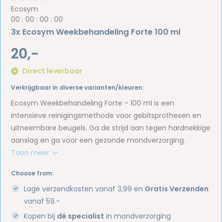
Ecosym
0
0
:
0
0
:
0
0
:
0
0
3x Ecosym Weekbehandeling Forte 100 ml
20,-
Direct leverbaar
Verkrijgbaar in diverse varianten/kleuren:
Ecosym Weekbehandeling Forte - 100 ml is een
intensieve reinigingsmethode voor gebitsprothesen en
uitneembare beugels. Ga de strijd aan tegen hardnekkige
aanslag en ga voor een gezonde mondverzorging.
Toon meer
Choose from:
Lage verzendkosten vanaf 3,99 en
Gratis Verzenden
vanaf 59.-
Kopen bij
dé specialist
in mondverzorging