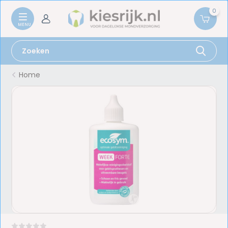
0
Home