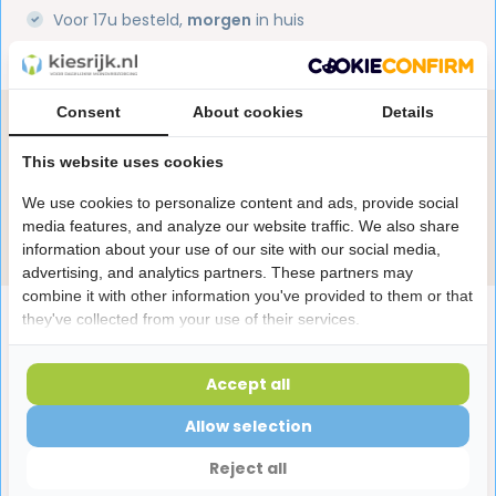
Voor 17u besteld,
morgen
in huis
1 miljoen+
tevreden klanten
Consent
About cookies
Details
Heb je een vraag over dit product?
Onze specialisten helpen je graag! Spreek ons aan
This website uses cookies
in de chat of stuur een e-mail.
We use cookies to personalize content and ads, provide social
media features, and analyze our website traffic. We also share
Stuur e-mail
information about your use of our site with our social media,
advertising, and analytics partners. These partners may
combine it with other information you've provided to them or that
Productomschrijving
they've collected from your use of their services.
Accept all
Reviews
Allow selection
Laatst bekeken producten
Reject all