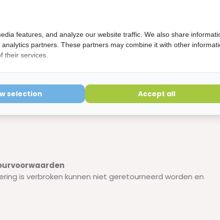
r week
doet.
edia features, and analyze our website traffic. We also share informati
l met de
Ecosym Gebitsborstel
.
d analytics partners. These partners may combine it with other informat
 their services.
ow selection
Accept all
etourvoorwaarden
ering is verbroken kunnen niet geretourneerd worden en