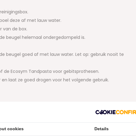
einigingsbox.
poel deze af met lauw water.
r van de box.
f de beugel helemaal ondergedompeld is.
de beugel goed af met lauw water. Let op: gebruik nooit te
f de Ecosym Tandpasta voor gebitsprothesen.
en laat ze goed drogen voor het volgende gebruik.
op een rijtje
ndsteen, thee, koffie, rode wijn en nicotine.
 en gedeeltelijke gebitsprothesen.
out cookies
Details