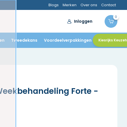
Blogs
Merken
Over ons
Contact
0
Inloggen
en
Tweedekans
Voordeelverpakkingen
Kiesrijks Keuze
eekbehandeling Forte -