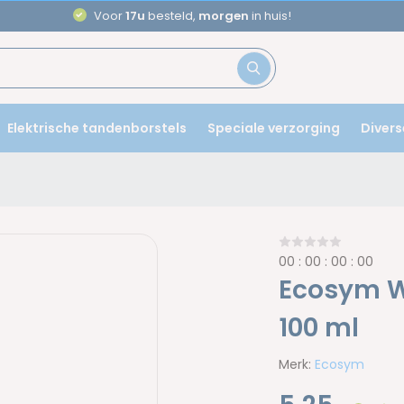
Voor
17u
besteld,
morgen
in huis!
Elektrische tandenborstels
Speciale verzorging
Divers
0
0
:
0
0
:
0
0
:
0
0
Ecosym W
100 ml
Merk:
Ecosym