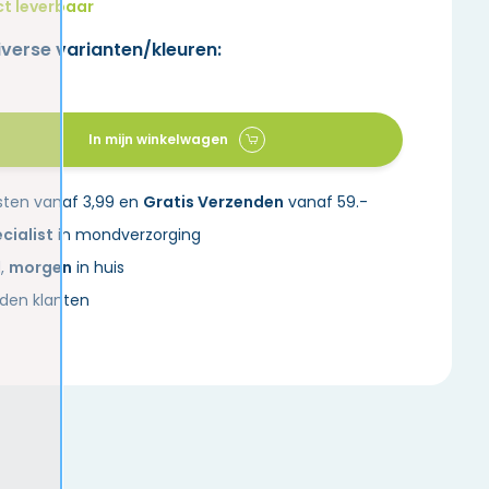
ct leverbaar
iverse varianten/kleuren:
In mijn winkelwagen
sten vanaf 3,99 en
Gratis Verzenden
vanaf 59.-
cialist
in mondverzorging
d,
morgen
in huis
den klanten