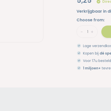
5,25
Dire
Verkrijgbaar in d
Choose from:
-
+
Lage verzendko
Kopen bij
dé spe
Voor 17u bestel
1 miljoen+
tevre