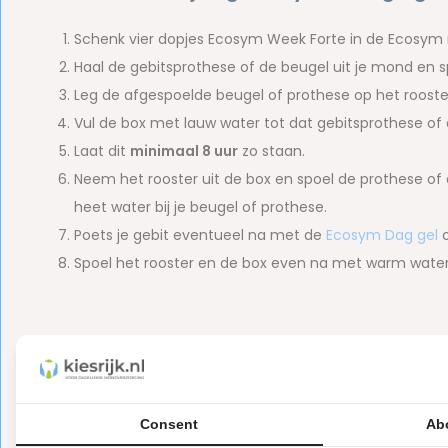
Schenk vier dopjes Ecosym Week Forte in de Ecosym r
Haal de gebitsprothese of de beugel uit je mond en s
Leg de afgespoelde beugel of prothese op het rooste
Vul de box met lauw water tot dat gebitsprothese o
Laat dit
minimaal 8 uur
zo staan.
Neem het rooster uit de box en spoel de prothese of 
heet water bij je beugel of prothese.
Poets je gebit eventueel na met de
Ecosym Dag gel
o
Spoel het rooster en de box even na met warm water 
Kenmerken van Ecosym Week Forte 
Intensieve reiniging
van hardnekkige aanslag, zoals ta
Te gebruiken bij uitneembare beugels en bij volledige
Consent
Ab