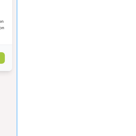
on
ion