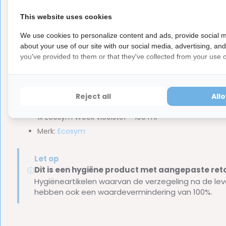
Eenvoudig in gebruik.
Zorgt voor een fris, schoon en vrij gevoel in je mond.
This website uses cookies
Veilig te gebruiken, mits je dit
maximaal één keer pe
We use cookies to personalize content and ads, provide social m
Ideale aanvulling op het gebruik van Ecosym Dag ge
about your use of our site with our social media, advertising, an
you've provided to them or that they've collected from your use of
Inhoud van de verpakking
Reject all
All
1x Ecosym Week vloeistof - 100 ml
Merk:
Ecosym
Let op
Dit is een hygiëne product met aangepaste r
ⓘ
Hygiëneartikelen waarvan de verzegeling na de lev
hebben ook een waardevermindering van 100%.