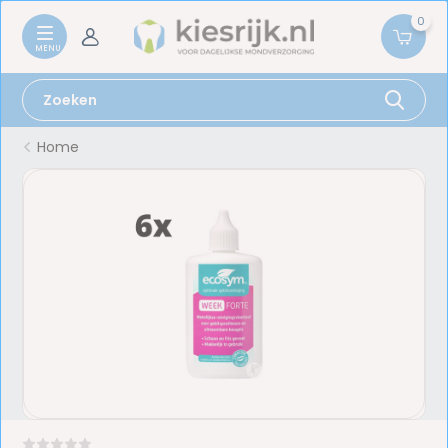
0
Home