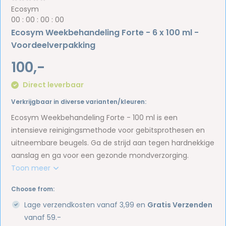
Ecosym
0
0
:
0
0
:
0
0
:
0
0
Ecosym Weekbehandeling Forte - 6 x 100 ml -
Voordeelverpakking
100,-
Direct leverbaar
Verkrijgbaar in diverse varianten/kleuren:
Ecosym Weekbehandeling Forte - 100 ml is een
intensieve reinigingsmethode voor gebitsprothesen en
uitneembare beugels. Ga de strijd aan tegen hardnekkige
aanslag en ga voor een gezonde mondverzorging.
Toon meer
Choose from:
Lage verzendkosten vanaf 3,99 en
Gratis Verzenden
vanaf 59.-