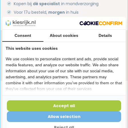
Kopen bij
dé specialist
in mondverzorging
Voor 17u besteld,
morgen
in huis
1 miljoen+
tevreden klanten
Consent
About cookies
Details
Heb je een vraag over dit product?
Onze specialisten helpen je graag! Spreek ons aan
This website uses cookies
in de chat of stuur een e-mail.
We use cookies to personalize content and ads, provide social
media features, and analyze our website traffic. We also share
Stuur e-mail
information about your use of our site with our social media,
advertising, and analytics partners. These partners may
combine it with other information you've provided to them or that
Productomschrijving
they've collected from your use of their services.
Accept all
Reviews
Allow selection
Reject all