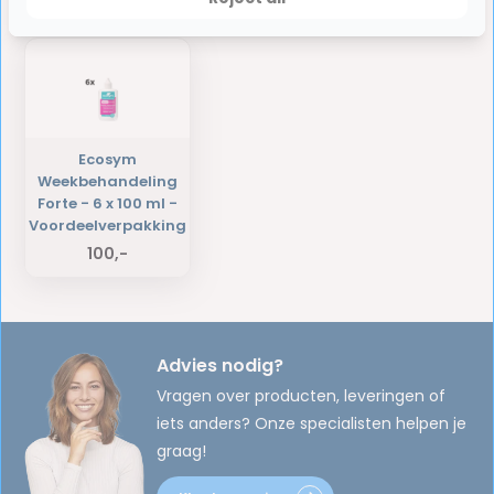
Laatst bekeken producten
Ecosym
Weekbehandeling
Forte - 6 x 100 ml -
Voordeelverpakking
100,-
Advies nodig?
Vragen over producten, leveringen of
iets anders? Onze specialisten helpen je
graag!