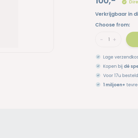
100,-
Dire
Verkrijgbaar in d
Choose from:
-
+
Lage verzendko
Kopen bij
dé spe
Voor 17u bestel
1 miljoen+
tevre