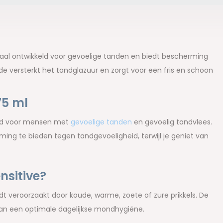
ciaal ontwikkeld voor gevoelige tanden en biedt bescherming
ride versterkt het tandglazuur en zorgt voor een fris en schoon
75 ml
keld voor mensen met
gevoelige tanden
en gevoelig tandvlees.
rming te bieden tegen tandgevoeligheid, terwijl je geniet van
sitive?
t veroorzaakt door koude, warme, zoete of zure prikkels. De
aan een optimale dagelijkse mondhygiëne.