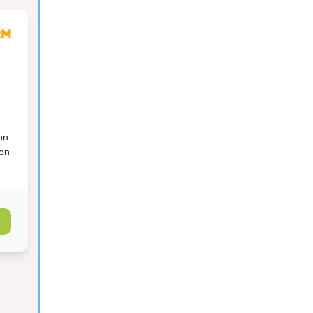
on
ion