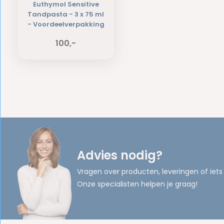
Euthymol Sensitive
Tandpasta - 3 x 75 ml
- Voordeelverpakking
100,-
Advies nodig?
Vragen over producten, leveringen of iets
Onze specialisten helpen je graag!