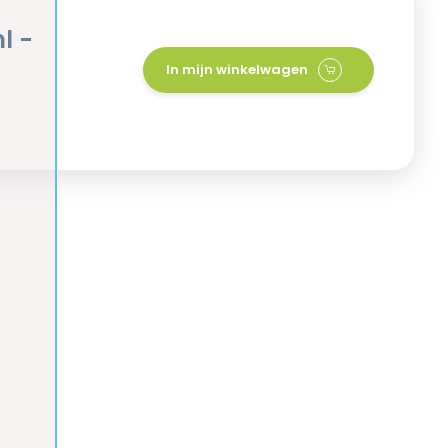
l -
In mijn winkelwagen