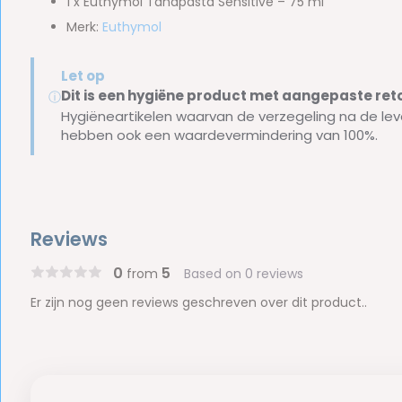
1 x Euthymol Tandpasta Sensitive – 75 ml
Merk:
Euthymol
Let op
Dit is een hygiëne product met aangepaste r
ⓘ
Hygiëneartikelen waarvan de verzegeling na de lev
hebben ook een waardevermindering van 100%.
Reviews
0
5
from
Based on 0 reviews
Er zijn nog geen reviews geschreven over dit product..