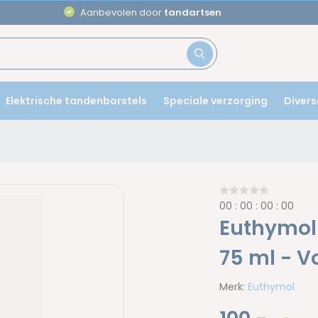
Aanbevolen door
tandartsen
Elektrische tandenborstels
Speciale verzorging
Divers
0
0
:
0
0
:
0
0
:
0
0
Euthymol 
75 ml - V
Merk:
Euthymol