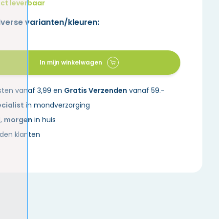
ct leverbaar
iverse varianten/kleuren:
In mijn winkelwagen
sten vanaf 3,99 en
Gratis Verzenden
vanaf 59.-
cialist
in mondverzorging
d,
morgen
in huis
den klanten