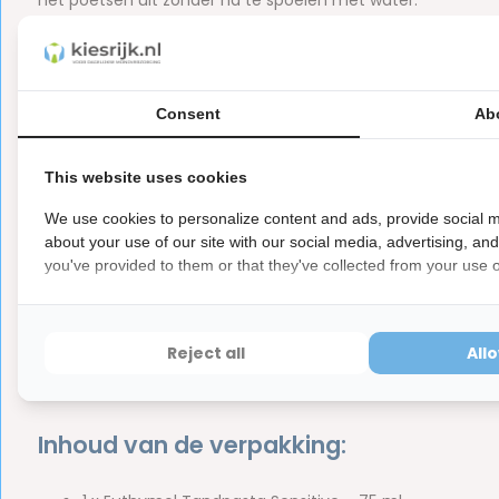
het poetsen uit zonder na te spoelen met water.
Voordelen van Euthymol Sensitiv
Is speciaal ontwikkeld voor gevoelige tanden
Consent
Ab
Helpt beschermen tegen tandgevoeligheid
Heeft een milde formule voor dagelijks gebruik
This website uses cookies
Versterkt het tandglazuur dankzij fluoride
We use cookies to personalize content and ads, provide social m
Ondersteunt gezond tandvlees
about your use of our site with our social media, advertising, an
Zorgt voor een fris en schoon mondgevoel
you've provided to them or that they've collected from your use of
Ingrediënten van de gevoelige t
Reject all
All
Aqua, Sorbitol, Hydrated Silica, Glycerin, Sodium Lauryl Su
Titanium Dioxide, CI 15985.
Inhoud van de verpakking: