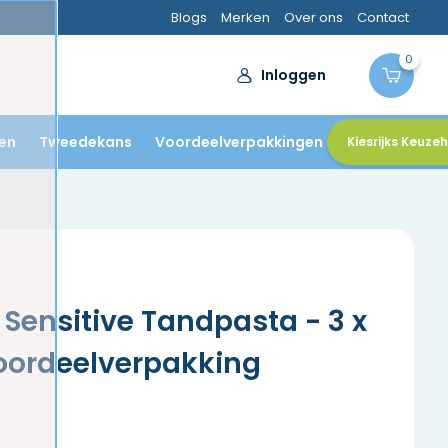
Blogs
Merken
Over ons
Contact
0
Inloggen
en
Tweedekans
Voordeelverpakkingen
Kiesrijks Keuze
Sensitive Tandpasta - 3 x
oordeelverpakking