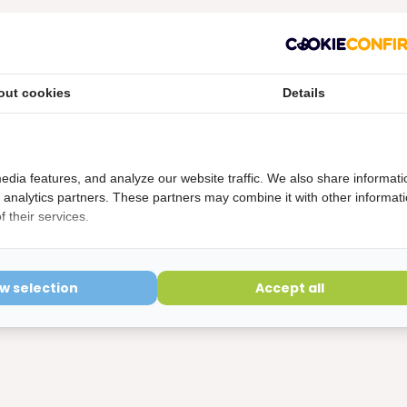
e Tandpasta
out cookies
Details
edia features, and analyze our website traffic. We also share informati
d analytics partners. These partners may combine it with other informat
 their services.
anden tandpasta
ow selection
Accept all
lfate, Aroma, Cellulose Gum, Sodium Fluoride, Sodium Saccharin,