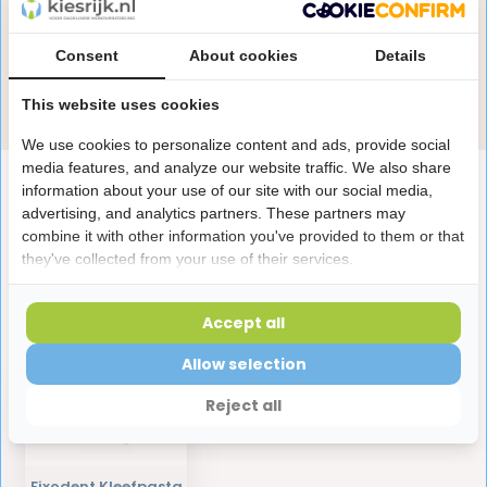
Onze specialisten helpen je graag! Spreek ons aan
in de chat of stuur een e-mail.
Consent
About cookies
Details
Stuur e-mail
This website uses cookies
We use cookies to personalize content and ads, provide social
media features, and analyze our website traffic. We also share
Productomschrijving
information about your use of our site with our social media,
advertising, and analytics partners. These partners may
combine it with other information you've provided to them or that
Reviews
they've collected from your use of their services.
Accept all
Laatst bekeken producten
Allow selection
Reject all
Fixodent Kleefpasta