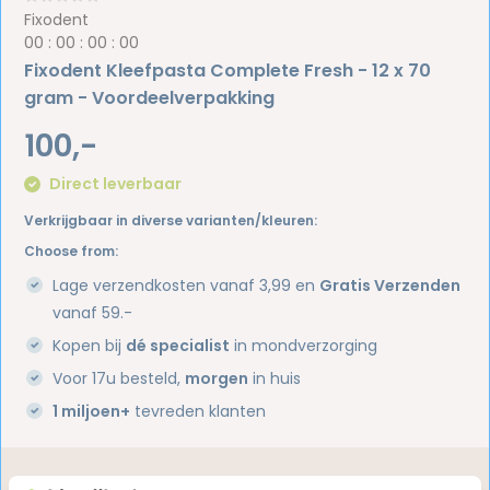
Fixodent
0
0
:
0
0
:
0
0
:
0
0
Fixodent Kleefpasta Complete Fresh - 12 x 70
gram - Voordeelverpakking
100,-
Direct leverbaar
Verkrijgbaar in diverse varianten/kleuren:
Choose from:
Lage verzendkosten vanaf 3,99 en
Gratis Verzenden
vanaf 59.-
Kopen bij
dé specialist
in mondverzorging
Voor 17u besteld,
morgen
in huis
1 miljoen+
tevreden klanten
Heb je een vraag over dit product?