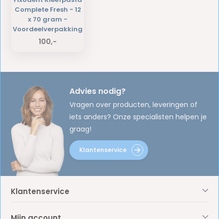
Complete Fresh - 12
x 70 gram -
Voordeelverpakking
100,-
Advies nodig?
Vragen over producten, leveringen of
iets anders? Onze specialisten helpen je
graag!
Klantenservice
Klantenservice
Mijn account