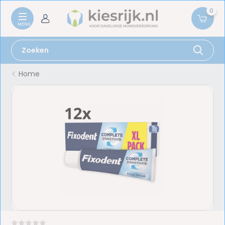
0
Home