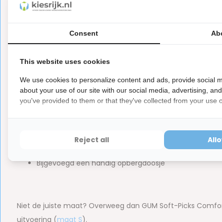
Optimale controle door anti-slip laag op het handva
Extra comfortabel, zacht voor het tandvlees;
Consent
Ab
Voor grotere interdentale ruimtes;
Bevat geen latex, hout of metaal;
This website uses cookies
Inclusief handig reisdoosje.
We use cookies to personalize content and ads, provide social m
about your use of our site with our social media, advertising, an
you've provided to them or that they've collected from your use of
Inhoud van de verpakking:
40x GUM Soft-Picks Comfort Flex - Large
Reject all
All
Merk:
GUM
Bijgevoegd een handig opbergdoosje
Niet de juiste maat? Overweeg dan GUM Soft-Picks Comfort F
uitvoering (
maat S
).