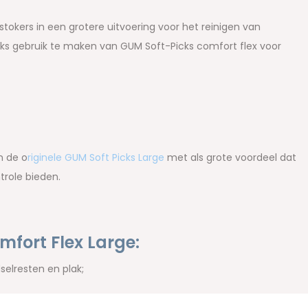
tokers in een grotere uitvoering voor het reinigen van
jks gebruik te maken van GUM Soft-Picks comfort flex voor
n de o
riginele GUM Soft Picks Large
met als grote voordeel dat
trole bieden.
fort Flex Large:
selresten en plak;