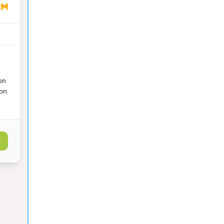
on
ion