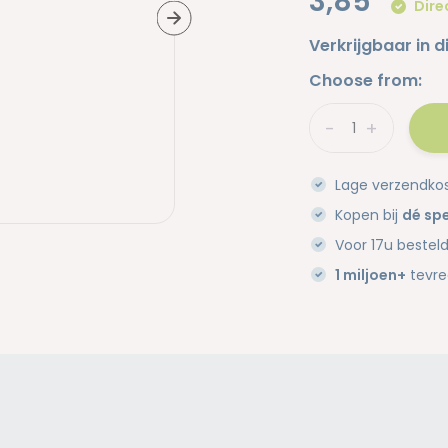
3,85
Dire
Verkrijgbaar in d
Choose from:
-
+
Lage verzendko
Kopen bij
dé spe
Voor 17u bestel
1 miljoen+
tevre