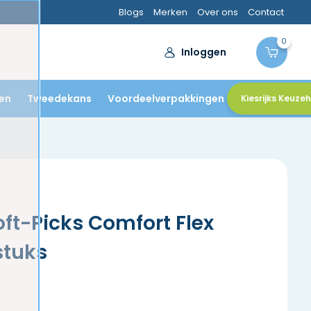
Blogs
Merken
Over ons
Contact
0
Inloggen
en
Tweedekans
Voordeelverpakkingen
Kiesrijks Keuze
ft-Picks Comfort Flex
stuks