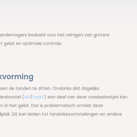
 tandenragers bedoeld voor het reinigen van grotere
t gebit en optimale controle.
kvorming
en de tanden te zitten. Ondanks dat dagelijks
enborstel (
wit
/
zwart
) een deel van deze voedselrestjes kan
ken in het gebit. Dat is problematisch omdat deze
plak. Dit kan leiden tot tandvleesontstekingen en andere