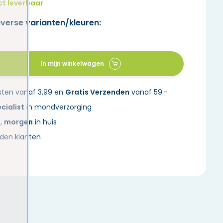
ct leverbaar
iverse varianten/kleuren:
In mijn winkelwagen
sten vanaf 3,99 en
Gratis Verzenden
vanaf 59.-
cialist
in mondverzorging
d,
morgen
in huis
den klanten