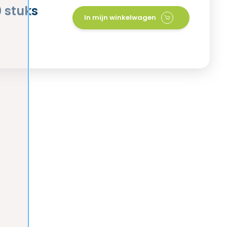
 stuks
In mijn winkelwagen