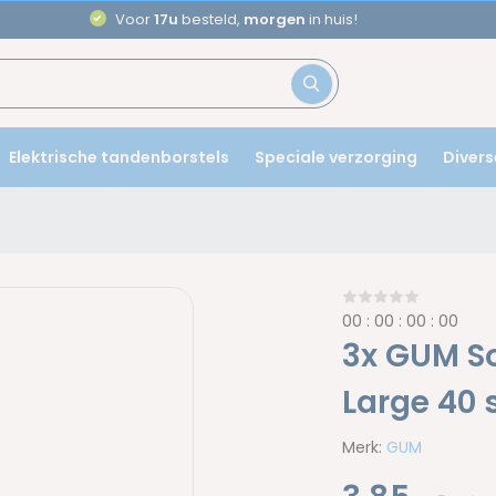
Aanbevolen door
tandartsen
Elektrische tandenborstels
Speciale verzorging
Divers
0
0
:
0
0
:
0
0
:
0
0
3x GUM So
Large 40 
Merk:
GUM