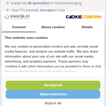
Kopen bij
dé specialist
in mondverzorging
Voor 17u besteld,
morgen
in huis
1 miljoen+
tevreden klanten
Consent
About cookies
Details
Heb je een vraag over dit product?
This website uses cookies
Onze specialisten helpen je graag! Spreek ons aan
in de chat of stuur een e-mail.
We use cookies to personalize content and ads, provide social
media features, and analyze our website traffic. We also share
Stuur e-mail
information about your use of our site with our social media,
advertising, and analytics partners. These partners may
combine it with other information you've provided to them or that
they've collected from your use of their services.
Productomschrijving
Accept all
Reviews
Allow selection
Reject all