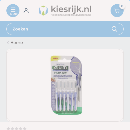
0
Home