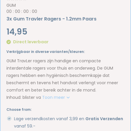
GUM
0
0
:
0
0
:
0
0
:
0
0
3x Gum Travler Ragers - 1.2mm Paars
14,95
Direct leverbaar
Verkrijgbaar in diverse varianten/kleuren:
GUM TravLer ragers zijn handige en compacte
interdentale ragers voor thuis en onderweg. De GUM
ragers hebben een hygiënisch beschermkapje dat
beschermt en tevens het handvat verlengt voor meer
comfort en beter bereik achter in de mond.
Inhoud: blister va
Toon meer
Choose from:
Lage verzendkosten vanaf 3,99 en
Gratis Verzenden
vanaf 59.-