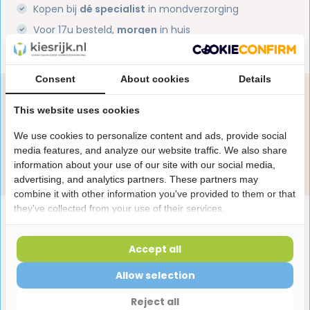
Kopen bij
dé specialist
in mondverzorging
Voor 17u besteld,
morgen
in huis
1 miljoen+
tevreden klanten
Consent
About cookies
Details
Heb je een vraag over dit product?
This website uses cookies
Onze specialisten helpen je graag! Spreek ons aan
in de chat of stuur een e-mail.
We use cookies to personalize content and ads, provide social
media features, and analyze our website traffic. We also share
Stuur e-mail
information about your use of our site with our social media,
advertising, and analytics partners. These partners may
combine it with other information you've provided to them or that
they've collected from your use of their services.
Productomschrijving
Accept all
Reviews
Allow selection
Reject all