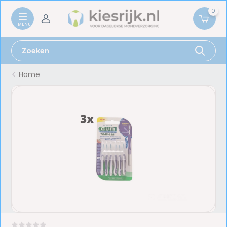
0
Home