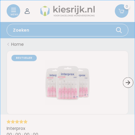
0
Home
BESTSELLER
Interprox
0
0
:
0
0
:
0
0
:
0
0