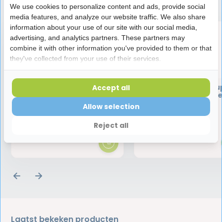
Speciaal aanbevolen voor jou
We use cookies to personalize content and ads, provide social
media features, and analyze our website traffic. We also share
information about your use of our site with our social media,
advertising, and analytics partners. These partners may
combine it with other information you've provided to them or that
they've collected from your use of their services.
Halita Tongreiniger | 1 stuk
Interprox Ragers Su
Accept all
Micro PHD 0.9 Oranje 
ragers |
Allow selection
Voordeelverpakki
4,45
13,49
13,95
Reject all
Laatst bekeken producten