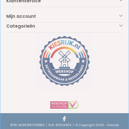
Klantenservice
Mijn account
Categorieën
BTW: NL861887438B01
KvK: 81009453
© Copyright 2026 - Kiesrijk