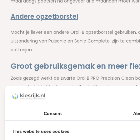
maal daags poetsen na ongeveer drie maanden moet wor
Andere opzetborstel
Mocht je liever een andere Oral-B opzetborstel gebruiken, 
uitzondering van Pulsonic en Sonic Complete, zijn te comb
batterijen.
Groot gebruiksgemak en meer flexi
Zoals gezegd werkt de zwarte Oral B PRO Precision Clean bat
hiervan is dat je hierdoor niet afhankelijk bent van een op
tandenborstel dus ook prima gebruiken in een badkamer 
fijn is dat?
Consent
Ab
Pluspunten van de Oral B PRO Prec
This website uses cookies
Hieronder volgt een overzicht van enkele van de pluspunten