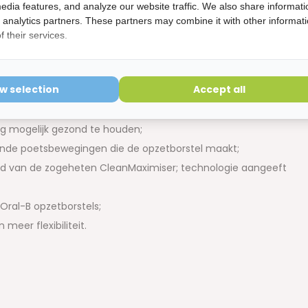
edia features, and analyze our website traffic. We also share informati
d analytics partners. These partners may combine it with other informat
ënt en comfortabel te kunnen poetsen;
 their services.
 oplaadbare tandenborstel met het gemak van een apparaat
ow selection
Accept all
 van Oral B om etensresten en tandplak te verwijderen en
ng mogelijk gezond te houden;
lerende poetsbewegingen die de opzetborstel maakt;
nd van de zogeheten CleanMaximiser; technologie aangeeft
Oral-B opzetborstels;
meer flexibiliteit.