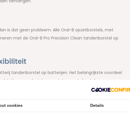
den vervangen.
dan is dat geen probleem. Alle Oral-B opzetborstels, met
ineren met de Oral-B Pro Precision Clean tandenborstel op
biliteit
terij tandenborstel op batterijen. Het belangrijkste voordeel
laadstation en ook niet van netstroom. Je kunt de
zonder stopcontact en probleemloos mee op reis nemen. Hoe
out cookies
Details
ision Clean batterij tandenborstel
 van de Oral B Pro Precision Clean batterij tandenborstel -