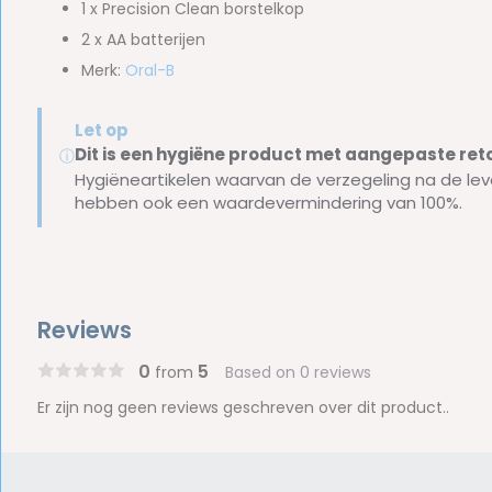
1 x Precision Clean borstelkop
2 x AA batterijen
Merk:
Oral-B
Let op
Dit is een hygiëne product met aangepaste r
ⓘ
Hygiëneartikelen waarvan de verzegeling na de lev
hebben ook een waardevermindering van 100%.
Reviews
0
5
from
Based on 0 reviews
Er zijn nog geen reviews geschreven over dit product..