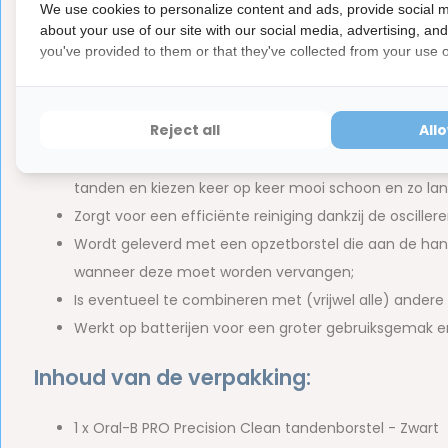
Zwart. De tandenborstel:
We use cookies to personalize content and ads, provide social m
about your use of our site with our social media, advertising, an
Heeft een ergonomisch ontwerp om effectief, effici
you've provided to them or that they've collected from your use of
Is uitgevoerd in een stijlvolle zwarte kleur;
Combineert de kwaliteit van een Oral-B elektrische
Reject all
All
op batterijen;
Maakt gebruik van de geavanceerde poetstechnologie
tanden en kiezen keer op keer mooi schoon en zo la
Zorgt voor een efficiënte reiniging dankzij de oscil
Wordt geleverd met een opzetborstel die aan de ha
wanneer deze moet worden vervangen;
Is eventueel te combineren met (vrijwel alle) andere 
Werkt op batterijen voor een groter gebruiksgemak en 
Inhoud van de verpakking:
1 x Oral-B PRO Precision Clean tandenborstel - Zwart