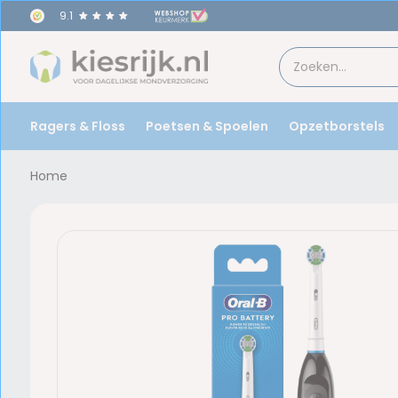
9.1
Ragers & Floss
Poetsen & Spoelen
Opzetborstels
Home