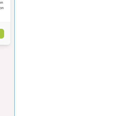
on
ion