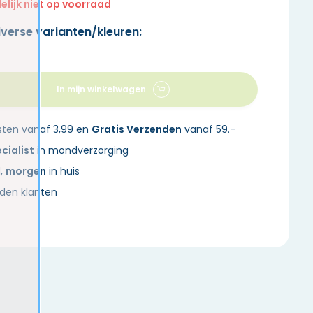
delijk niet op voorraad
iverse varianten/kleuren:
In mijn winkelwagen
sten vanaf 3,99 en
Gratis Verzenden
vanaf 59.-
cialist
in mondverzorging
d,
morgen
in huis
den klanten