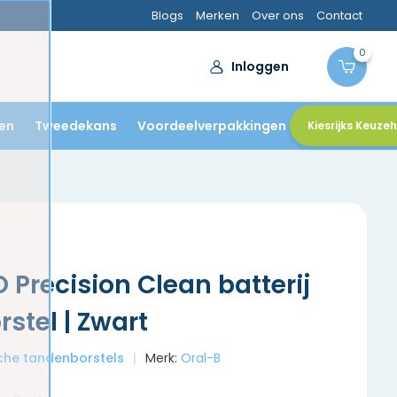
Blogs
Merken
Over ons
Contact
0
Inloggen
en
Tweedekans
Voordeelverpakkingen
Kiesrijks Keuze
O Precision Clean batterij
stel | Zwart
ische tandenborstels
Merk:
Oral-B