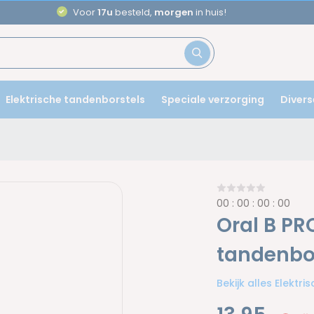
Aanbevolen door
tandartsen
Elektrische tandenborstels
Speciale verzorging
Divers
0
0
:
0
0
:
0
0
:
0
0
Oral B PR
tandenbor
Bekijk alles Elektr