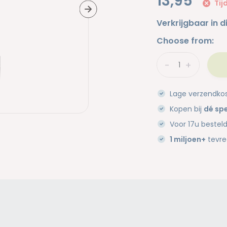
13,95
Tij
Verkrijgbaar in d
Choose from:
-
+
Lage verzendko
Kopen bij
dé spe
Voor 17u bestel
1 miljoen+
tevre