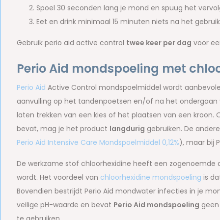
Spoel 30 seconden lang je mond en spuug het vervolge
Eet en drink minimaal 15 minuten niets na het gebrui
Gebruik perio aid active control
twee keer per dag
voor een
Perio Aid mondspoeling met chlo
Perio Aid
Active Control mondspoelmiddel wordt aanbevolen o
aanvulling op het tandenpoetsen en/of na het ondergaan 
laten trekken van een kies of het plaatsen van een kroon.
bevat, mag je het product
langdurig
gebruiken. De andere P
Perio Aid Intensive Care Mondspoelmiddel 0,12%
), maar bij
De werkzame stof chloorhexidine heeft een zogenoemde a
wordt. Het voordeel van
chloorhexidine mondspoeling
is da
Bovendien bestrijdt Perio Aid mondwater infecties in je m
veilige pH-waarde en bevat
Perio Aid mondspoeling
geen 
te gebruiken.