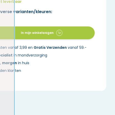
t leverbaar
iverse varianten/kleuren:
In mijn winkelwagen
sten vanaf 3,99 en
Gratis Verzenden
vanaf 59.-
cialist
in mondverzorging
d,
morgen
in huis
den klanten