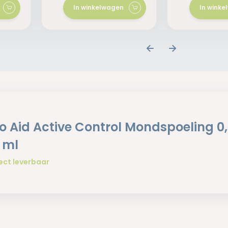
In winkelwagen
In wink
io Aid Active Control Mondspoeling 0,
 ml
ect leverbaar