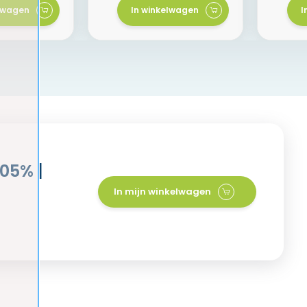
elwagen
In winkelwagen
I
05% |
In mijn winkelwagen