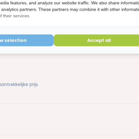
edia features, and analyze our website traffic. We also share informati
etourvoorwaarden
d analytics partners. These partners may combine it with other informat
ering is verbroken kunnen niet geretourneerd worden en
 their services.
ow selection
Accept all
trekkelijke prijs.