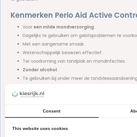
Kenmerken Perio Aid Active Contr
Voor
een milde mondverzorging
.
Dagelijks te gebruiken om gebitsproblemen te voork
Met een aangename smaak.
Wetenschappelijk bewezen effectief.
Ter voorkoming van tandplak en mondinfecties.
Zonder alcohol
.
Te gebruiken bij onder meer de tandvleesaandoening
Inhoud van de verpakking:
1 x Perio Aid Active Control Mondspoeling 0,05% – 500
Consent
Ab
Merk:
Perio Aid
This website uses cookies
Let op