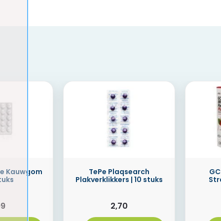
le Kauwgom
TePe Plaqsearch
GC 
stuks
Plakverklikkers | 10 stuks
Str
99
2,70