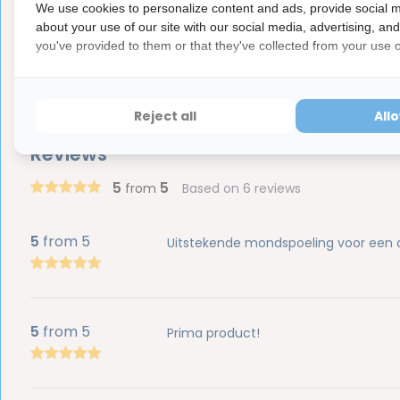
We use cookies to personalize content and ads, provide social m
Dit is een hygiëne product met aangepaste r
ⓘ
about your use of our site with our social media, advertising, an
Hygiëneartikelen waarvan de verzegeling na de lev
you've provided to them or that they've collected from your use of
hebben ook een waardevermindering van 100%.
Reject all
All
Reviews
5
5
from
Based on 6 reviews
5
from 5
Uitstekende mondspoeling voor een aan
5
from 5
Prima product!