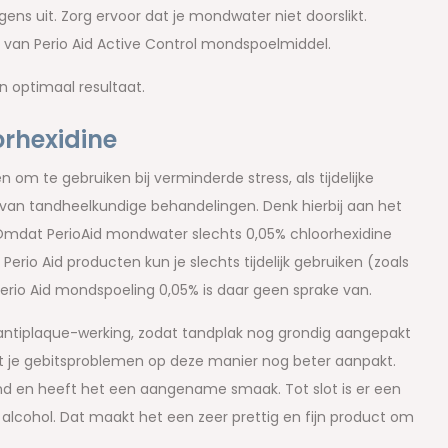
ns uit. Zorg ervoor dat je mondwater niet doorslikt.
k van Perio Aid Active Control mondspoelmiddel.
 optimaal resultaat.
orhexidine
m te gebruiken bij verminderde stress, als tijdelijke
van tandheelkundige behandelingen. Denk hierbij aan het
 Omdat PerioAid mondwater slechts 0,05% chloorhexidine
erio Aid producten kun je slechts tijdelijk gebruiken (zoals
 Perio Aid mondspoeling 0,05% is daar geen sprake van.
ntiplaque-werking, zodat tandplak nog grondig aangepakt
t je gebitsproblemen op deze manier nog beter aanpakt.
ond en heeft het een aangename smaak. Tot slot is er een
alcohol. Dat maakt het een zeer prettig en fijn product om