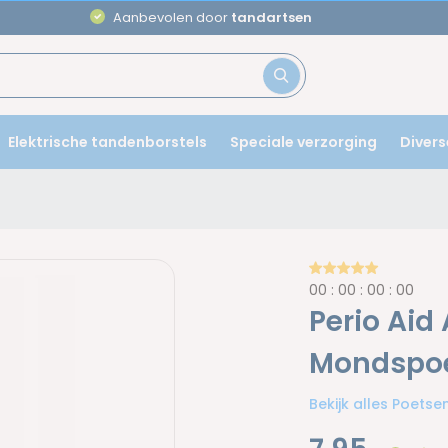
Aanbevolen door
tandartsen
Elektrische tandenborstels
Speciale verzorging
Divers
0
0
:
0
0
:
0
0
:
0
0
Perio Aid
Mondspoel
Bekijk alles Poets