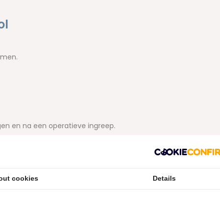
ol
omen.
en en na een operatieve ingreep.
 ml
out cookies
Details