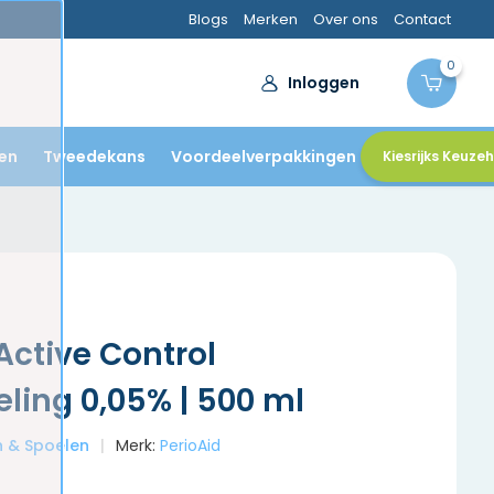
Blogs
Merken
Over ons
Contact
0
Inloggen
en
Tweedekans
Voordeelverpakkingen
Kiesrijks Keuze
 Active Control
ing 0,05% | 500 ml
en & Spoelen
Merk:
PerioAid