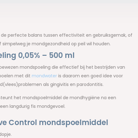
 de perfecte balans tussen effectiviteit en gebruiksgemak, of
 of simpelweg je mondgezondheid op peil wil houden.
eling 0,05% – 500 ml
 bewezen mondspoeling die effectief bij het bestrijden van
poelen met dit
mondwater
is daarom een goed idee voor
vlees)problemen als gingivitis en parodontitis.
ersteunt het mondspoelmiddel de mondhygiëne na een
 een langdurig fis mondgevoel.
tive Control mondspoelmiddel
dopje.