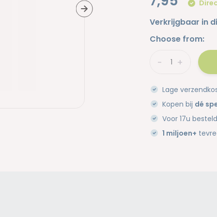
7,95
Direc
Verkrijgbaar in d
Choose from:
-
+
Lage verzendko
Kopen bij
dé spe
Voor 17u bestel
1 miljoen+
tevre