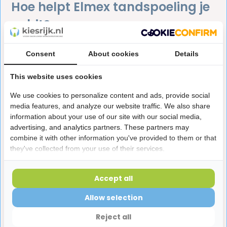
Hoe helpt Elmex tandspoeling je
gebit?
Er zijn veel voordelen verbonden aan het gebruik van
Consent
About cookies
Details
Elmex mondwater
. Eén van de belangrijkste voordelen is
dat het helpt om je mondgezondheid te verbeteren door
This website uses cookies
tandbederf en tandvleesproblemen te voorkomen. Op
We use cookies to personalize content and ads, provide social
dat soort gebitsproblemen zit natuurlijk niemand te
media features, and analyze our website traffic. We also share
wachten. Daarnaast zorgt Elmex tandspoeling ervoor dat
information about your use of our site with our social media,
je mond fris en schoon aanvoelt en biedt het een
advertising, and analytics partners. These partners may
langdurige bescherming tegen bacteriën.
combine it with other information you've provided to them or that
they've collected from your use of their services.
Elmex mondwater is geschikt voor mensen met
gevoelige tanden en tandvlees. Het bevat geen alcohol
Accept all
en heeft een zachte, verfrissende smaak. Dit maakt het
een goede keuze voor mensen die last hebben van
Allow selection
gevoelige tanden en/of gevoelig tandvlees. Elmex
Reject all
mondwater veroorzaakt namelijk
geen irritaties in je