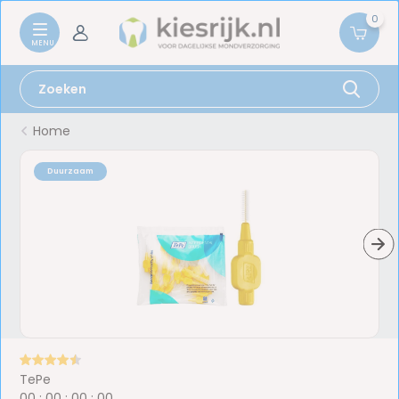
0
Home
Duurzaam
TePe
0
0
:
0
0
:
0
0
:
0
0