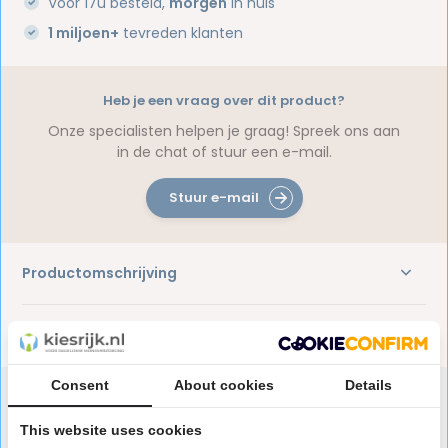
Voor 17u besteld,
morgen
in huis
1 miljoen+
tevreden klanten
Heb je een vraag over dit product?
Onze specialisten helpen je graag! Spreek ons aan
in de chat of stuur een e-mail.
Stuur e-mail
Productomschrijving
Reviews
Consent
About cookies
Details
This website uses cookies
Speciaal aanbevolen voor jou