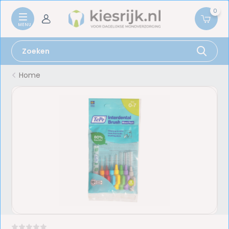
0
Home