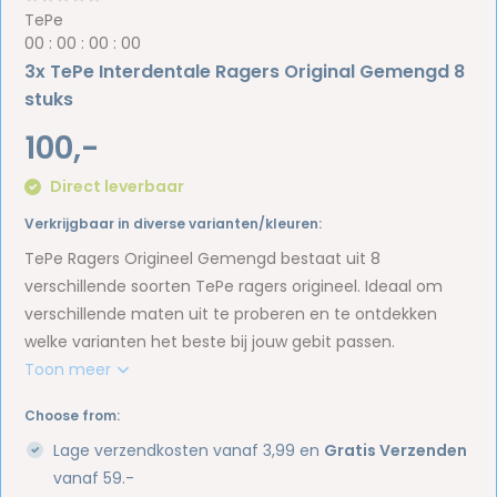
TePe
0
0
:
0
0
:
0
0
:
0
0
3x TePe Interdentale Ragers Original Gemengd 8
stuks
100,-
Direct leverbaar
Verkrijgbaar in diverse varianten/kleuren:
TePe Ragers Origineel Gemengd bestaat uit 8
verschillende soorten TePe ragers origineel. Ideaal om
verschillende maten uit te proberen en te ontdekken
welke varianten het beste bij jouw gebit passen.
Toon meer
Choose from:
Lage verzendkosten vanaf 3,99 en
Gratis Verzenden
vanaf 59.-