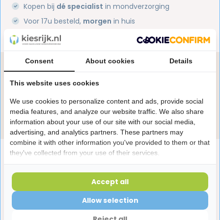
Kopen bij
dé specialist
in mondverzorging
Voor 17u besteld,
morgen
in huis
1 miljoen+
tevreden klanten
Consent
About cookies
Details
Heb je een vraag over dit product?
Onze specialisten helpen je graag! Spreek ons aan
This website uses cookies
in de chat of stuur een e-mail.
We use cookies to personalize content and ads, provide social
media features, and analyze our website traffic. We also share
Stuur e-mail
information about your use of our site with our social media,
advertising, and analytics partners. These partners may
combine it with other information you've provided to them or that
Productomschrijving
they've collected from your use of their services.
Accept all
Reviews
Allow selection
Reject all