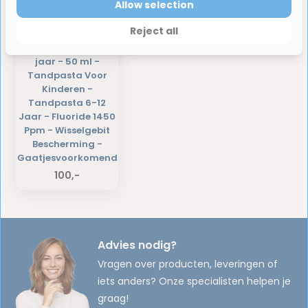
Allow selection
Reject all
12 x Jordan - Junior
- Tandpasta - 6-12
jaar - 50 ml -
Tandpasta Voor
Kinderen -
Tandpasta 6-12
Jaar - Fluoride 1450
Ppm - Wisselgebit
Bescherming -
Gaatjesvoorkomend
100,-
Advies nodig?
Vragen over producten, leveringen of
iets anders? Onze specialisten helpen je
graag!