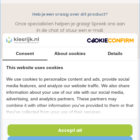
Heb je een vraag over dit product?
Onze specialisten helpen je graag! Spreek ons aan
in de chat of stuur een e-mail.
Stuur e-mail
Consent
About cookies
Details
Productomschrijving
This website uses cookies
We use cookies to personalize content and ads, provide social
media features, and analyze our website traffic. We also share
Reviews
information about your use of our site with our social media,
advertising, and analytics partners. These partners may
combine it with other information you've provided to them or that
Laatst bekeken producten
they've collected from your use of their services.
Accept all