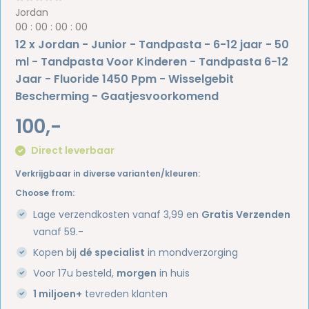
Jordan
0
0
:
0
0
:
0
0
:
0
0
12 x Jordan - Junior - Tandpasta - 6-12 jaar - 50
ml - Tandpasta Voor Kinderen - Tandpasta 6-12
Jaar - Fluoride 1450 Ppm - Wisselgebit
Bescherming - Gaatjesvoorkomend
100,-
Direct leverbaar
Verkrijgbaar in diverse varianten/kleuren:
Choose from:
Lage verzendkosten vanaf 3,99 en
Gratis Verzenden
vanaf 59.-
Kopen bij
dé specialist
in mondverzorging
Voor 17u besteld,
morgen
in huis
1 miljoen+
tevreden klanten