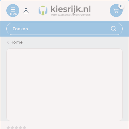
0
Home