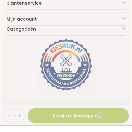
Klantenservice
Mijn account
Categorieën
-
+
In mijn winkelwagen
BTW: NL861887438B01
KvK: 81009453
© Copyright 2026 - Kiesrijk