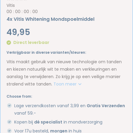
Vitis
0
0
:
0
0
:
0
0
:
0
0
4x Vitis Whitening Mondspoelmiddel
49,95
Direct leverbaar
Verkrijgbaar in diverse varianten/kleuren:
Vitis maakt gebruik van nieuwe technologie om tanden
en kiezen natuurlijk wit te maken en verkleuringen en
aanslag te verwijderen. Zo krijg je op een veilige manier
stralend witte tanden.
Toon meer
Choose from:
Lage verzendkosten vanaf 3,99 en
Gratis Verzenden
vanaf 59.-
Kopen bij
dé specialist
in mondverzorging
Voor 17u besteld,
morgen
in huis