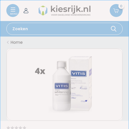
0
Home