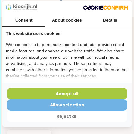
1 miljoen+
tevreden klanten
Consent
About cookies
Details
Heb je een vraag over dit product?
This website uses cookies
Onze specialisten helpen je graag! Spreek ons aan
in de chat of stuur een e-mail.
We use cookies to personalize content and ads, provide social
media features, and analyze our website traffic. We also share
Stuur e-mail
information about your use of our site with our social media,
advertising, and analytics partners. These partners may
combine it with other information you've provided to them or that
they've collected from your use of their services.
Productomschrijving
Accept all
Reviews
Allow selection
Reject all
Laatst bekeken producten