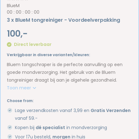
BlueM
0
0
:
0
0
:
0
0
:
0
0
3 x BlueM tongreiniger - Voordeelverpakking
100,-
Direct leverbaar
Verkrijgbaar in diverse varianten/kleuren:
Bluem tongschraper is de perfecte aanvulling op een
goede mondverzorging. Het gebruik van de Bluem
tongreiniger draagt bij aan je algehele gezondheid.
Toon meer
Choose from:
Lage verzendkosten vanaf 3,99 en
Gratis Verzenden
vanaf 59.-
Kopen bij
dé specialist
in mondverzorging
Voor 17u besteld,
morgen
in huis