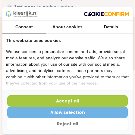
1 miljoen+
tevreden klanten
Heb je een vraag over dit product?
Consent
About cookies
Details
Onze specialisten helpen je graag! Spreek ons aan
This website uses cookies
in de chat of stuur een e-mail.
We use cookies to personalize content and ads, provide social
Stuur e-mail
media features, and analyze our website traffic. We also share
information about your use of our site with our social media,
advertising, and analytics partners. These partners may
combine it with other information you've provided to them or that
Productomschrijving
they've collected from your use of their services.
Reviews
Accept all
Allow selection
Laatst bekeken producten
Reject all