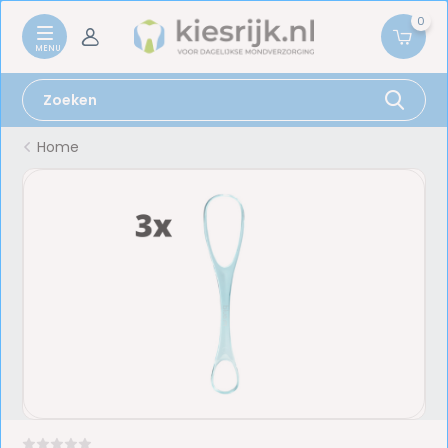
0
Home