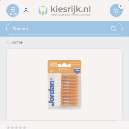
0
Home