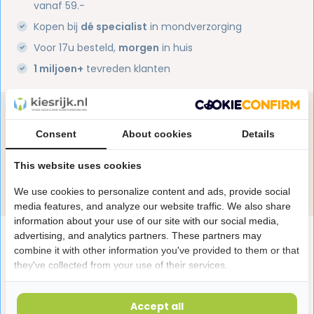
vanaf 59.-
Kopen bij
dé specialist
in mondverzorging
Voor 17u besteld,
morgen
in huis
1 miljoen+
tevreden klanten
Heb je een vraag over dit product?
Consent
About cookies
Details
Onze specialisten helpen je graag! Spreek ons aan
in de chat of stuur een e-mail.
This website uses cookies
Stuur e-mail
We use cookies to personalize content and ads, provide social
media features, and analyze our website traffic. We also share
information about your use of our site with our social media,
Productomschrijving
advertising, and analytics partners. These partners may
combine it with other information you've provided to them or that
they've collected from your use of their services.
Reviews
Accept all