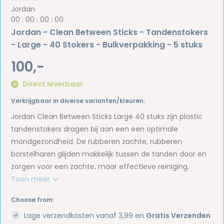
Jordan
0
0
:
0
0
:
0
0
:
0
0
Jordan - Clean Between Sticks - Tandenstokers
- Large - 40 Stokers - Bulkverpakking - 5 stuks
100,-
Direct leverbaar
Verkrijgbaar in diverse varianten/kleuren:
Jordan Clean Between Sticks Large 40 stuks zijn plastic
tandenstokers dragen bij aan een een optimale
mondgezondheid. De rubberen zachte, rubberen
borstelharen glijden makkelijk tussen de tanden door en
zorgen voor een zachte, maar effectieve reiniging.
Toon meer
Choose from:
Lage verzendkosten vanaf 3,99 en
Gratis Verzenden