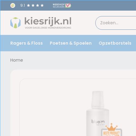
9.1
Ragers & Floss
Poetsen & Spoelen
Opzetborstels
Home