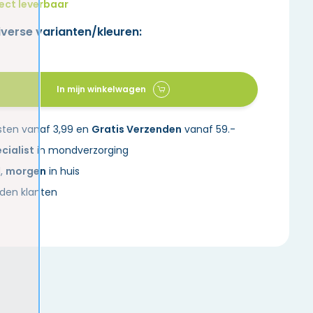
ect leverbaar
iverse varianten/kleuren:
In mijn winkelwagen
sten vanaf 3,99 en
Gratis Verzenden
vanaf 59.-
cialist
in mondverzorging
d,
morgen
in huis
den klanten