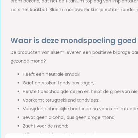
erom bekend, dat het de titanium toplaag van implantaten
zelfs het kaakbot. Bluem mondwater kun je echter zonder z
Waar is deze mondspoeling goed
De producten van Bluem leveren een positieve bijdrage a
gezonde mond?
Heeft een neutrale smaak;
Gaat ontstoken tandvlees tegen;
Herstelt beschadigde cellen en helpt de groei van ni
Voorkomt terugtrekkend tandvlees;
Verwijdert schadelijke bacteriën en voorkomt infecti
Bevat geen alcohol, dus geen droge mond;
Zacht voor de mond;
Vrij van fluoride en is pH-neutraal.