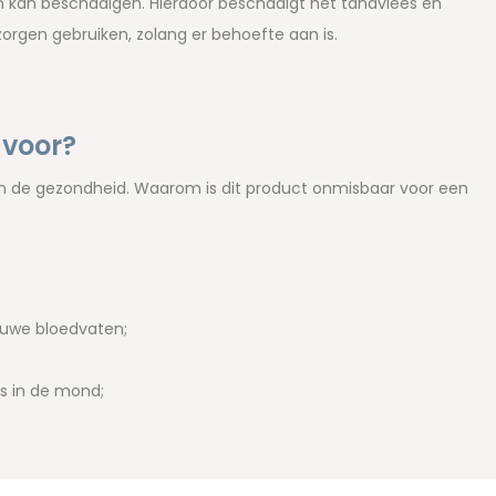
 kan beschadigen. Hierdoor beschadigt het tandvlees en
orgen gebruiken, zolang er behoefte aan is.
 voor?
an de gezondheid. Waarom is dit product onmisbaar voor een
euwe bloedvaten;
es in de mond;