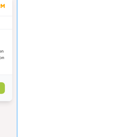
on
ion