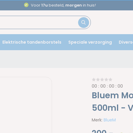
Voor
17u
besteld,
morgen
in huis!
Elektrische tandenborstels
Speciale verzorging
Divers
0
0
:
0
0
:
0
0
:
0
0
Bluem Mon
500ml - 
Merk:
BlueM