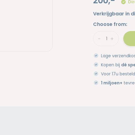
200,-
Dir
Verkrijgbaar in d
Choose from:
-
+
Lage verzendko
Kopen bij
dé spe
Voor 17u bestel
1 miljoen+
tevre