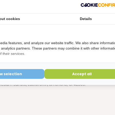
prikkelend / pittig ervaren. Als alterna
tief kan de
Bluem O
xygen
out cookies
Details
edia features, and analyze our website traffic. We also share informati
 actieve zuurstof
d analytics partners. These partners may combine it with other informat
 their services.
 bevat de verschillende stoffen. Allen zorgen ze ervoor dat
ond worden gevormd:
ow selection
Accept all
trate, Cellulose Gum, Sodium Carbonate Peroxide, Aroma, Citric
nesium Sulfate, Lactoferrin, Limonene, CI 42090.