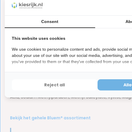
Soms wordt
Bluem mondwater met actieve zuurstof
als te 
Consent
Ab
Fluid
worden gebruikt.
This website uses cookies
We use cookies to personalize content and ads, provide social m
Ingrediënten van Bluem mondwater met
about your use of our site with our social media, advertising, an
you've provided to them or that they've collected from your use of
Deze mondspoeling - zonder alcohol en fluoride - van Bluem
de gezondheid verbetert en er minder problemen in de m
Reject all
All
Aqua, Glycerin, Mel, Sodium Lauryl Sulfate, PVP, Sodium Ci
Acid, Sodium Methylparaben, Methyl Salicylate, Xylitol, Mag
Bekijk het gehele Bluem® assortiment