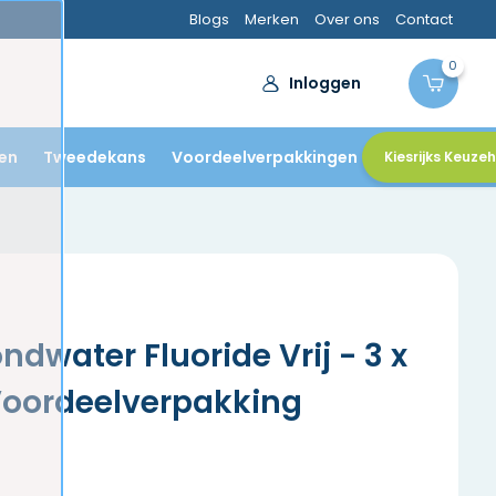
Blogs
Merken
Over ons
Contact
0
Inloggen
en
Tweedekans
Voordeelverpakkingen
Kiesrijks Keuze
dwater Fluoride Vrij - 3 x
Voordeelverpakking