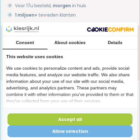
Voor 17u besteld,
morgen
in huis
1 miljoen+
tevreden klanten
Heb je een vraag over dit product?
Consent
About cookies
Details
Onze specialisten helpen je graag! Spreek ons aan
in de chat of stuur een e-mail.
This website uses cookies
Stuur e-mail
We use cookies to personalize content and ads, provide social
media features, and analyze our website traffic. We also share
information about your use of our site with our social media,
advertising, and analytics partners. These partners may
Productomschrijving
combine it with other information you've provided to them or that
they've collected from your use of their services.
Reviews
Accept all
Allow selection
Laatst bekeken producten