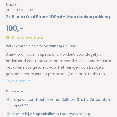
BlueM
0
0
:
0
0
:
0
0
:
0
0
2x Bluem Oral Foam 100ml - Voordeelverpakking
100,-
Direct leverbaar
Verkrijgbaar in diverse varianten/kleuren:
BlueM oral foam is speciaal ontwikkeld voor dagelijks
onderhoud van tandvlees en mondslijmvlies. Daarnaast is
het uitermate geschikt voor het reinigen van beugels,
gebitsbeschermers en protheses (zoals kunstgebitten).
Toon meer
Choose from:
Lage verzendkosten vanaf 3,99 en
Gratis Verzenden
vanaf 59.-
Kopen bij
dé specialist
in mondverzorging