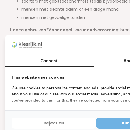
sporters met gebitsbeschermers (zoals bijvoorbeeld 
mensen met slechte adem of een droge mond
mensen met gevoelige tanden
Hoe te gebruiken?
Voor dagelijkse mondverzorging
: bre
pompje in te drukken te pompen. Het beste is om dit te 
tenminste 60 seconden in de mond en laat het goed door 
water.
Voor schoonmaken van (doorzichtige) beugels en
Consent
Ab
het kunstgebit. Zorg voor een gelijkmatige verdeling, zodat 
mondbeschermer met de foam erin weer terug in de mond e
This website uses cookies
aanbrengen schuim met een zachte tandenborstel verwijde
geadviseerd door uw orthodontist of tandarts. Voor vaste b
We use cookies to personalize content and ads, provide social m
about your use of our site with our social media, advertising, an
you've provided to them or that they've collected from your use of
Let op
Dit is een hygiëne product met aangepaste r
ⓘ
Hygiëneartikelen waarvan de verzegeling na de lev
hebben ook een waardevermindering van 100%.
Reject all
All