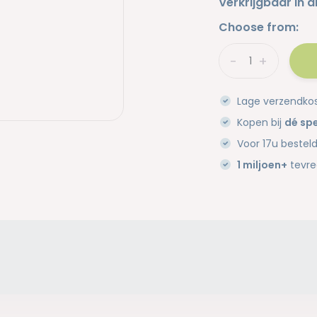
Verkrijgbaar in d
Choose from:
-
+
Lage verzendko
Kopen bij
dé spe
Voor 17u bestel
1 miljoen+
tevre