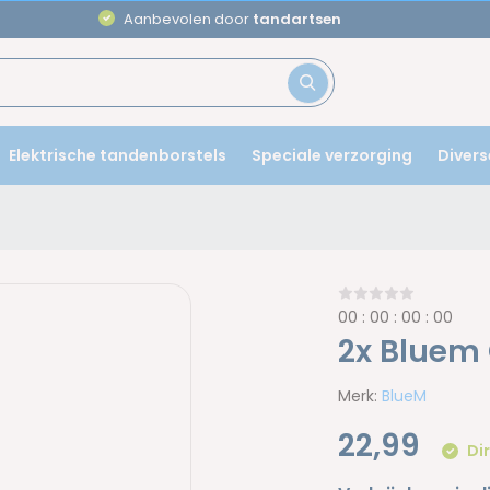
Aanbevolen door
tandartsen
Elektrische tandenborstels
Speciale verzorging
Divers
0
0
:
0
0
:
0
0
:
0
0
2x Bluem 
Merk:
BlueM
22,99
Dir