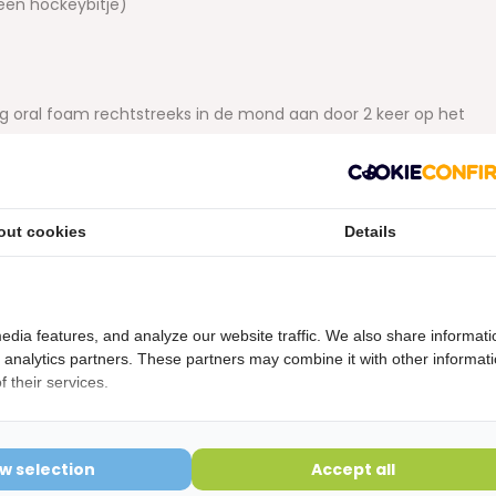
een hockeybitje)
ng oral foam rechtstreeks in de mond aan door 2 keer op het
doen na het poetsen met blue®m tandpasta. Houd de schuim
de mond bewegen. Niet doorslikken en niet naspoelen met
 kunstgebitten
: breng de schuim direct aan op de beugel of
out cookies
Details
alle delen goed bedekt zijn. Plaats beugel, kunstgebit of
n spuug overtollig schuim uit. Hardnekkig vuil kan na
rd worden. Draag de beugel of het kunstgebit zoals
eugels volg de instructie van dagelijkse mondverzorging.
edia features, and analyze our website traffic. We also share informati
d analytics partners. These partners may combine it with other informat
 their services.
etourvoorwaarden
ering is verbroken kunnen niet geretourneerd worden en
ow selection
Accept all