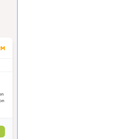
on
ion