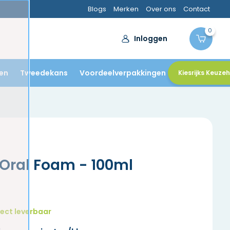
Blogs
Merken
Over ons
Contact
0
Inloggen
en
Tweedekans
Voordeelverpakkingen
Kiesrijks Keuze
Oral Foam - 100ml
ect leverbaar