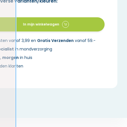
iverse varianten/kleuren:
In mijn winkelwagen
sten vanaf 3,99 en
Gratis Verzenden
vanaf 59.-
cialist
in mondverzorging
d,
morgen
in huis
den klanten