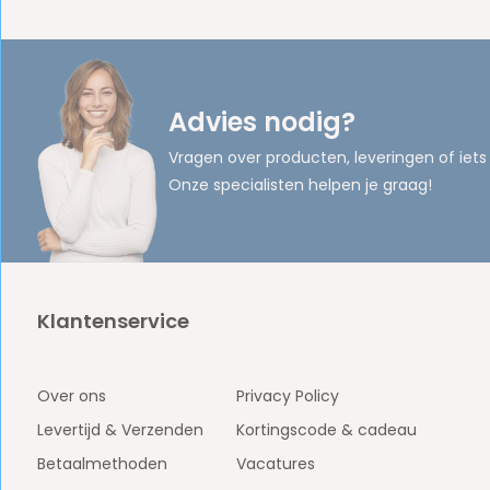
Advies nodig?
Vragen over producten, leveringen of iets
Onze specialisten helpen je graag!
Klantenservice
Over ons
Privacy Policy
Levertijd & Verzenden
Kortingscode & cadeau
Betaalmethoden
Vacatures