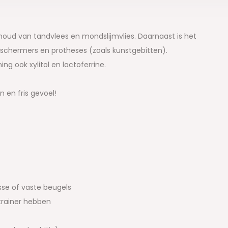
rhoud van tandvlees en mondslijmvlies. Daarnaast is het
eschermers en protheses (zoals kunstgebitten).
ng ook xylitol en lactoferrine.
 en fris gevoel!
sse of vaste beugels
trainer hebben