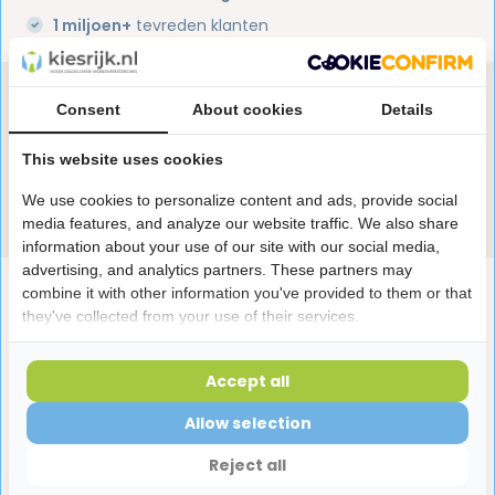
1 miljoen+
tevreden klanten
Heb je een vraag over dit product?
Consent
About cookies
Details
Onze specialisten helpen je graag! Spreek ons aan
in de chat of stuur een e-mail.
This website uses cookies
We use cookies to personalize content and ads, provide social
Stuur e-mail
media features, and analyze our website traffic. We also share
information about your use of our site with our social media,
advertising, and analytics partners. These partners may
Productomschrijving
combine it with other information you've provided to them or that
they've collected from your use of their services.
Reviews
Accept all
Allow selection
Laatst bekeken producten
Reject all