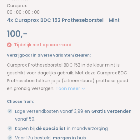
Curaprox
0
0
:
0
0
:
0
0
:
0
0
4x Curaprox BDC 152 Protheseborstel - Mint
100,-
Tijdelijk niet op voorraad
Verkrijgbaar in diverse varianten/kleuren:
Curaprox Protheseborstel BDC 152 in de kleur mint is
geschikt voor dagelijks gebruik. Met deze Curaprox BDC
Protheseborstel kun je je (uitneembare) prothese goed
en grondig verzorgen.
Toon meer
Choose from:
Lage verzendkosten vanaf 3,99 en
Gratis Verzenden
vanaf 59.-
Kopen bij
dé specialist
in mondverzorging
Voor 17u besteld,
morgen
in huis