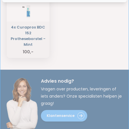
4x Curaprox BDC
152
Protheseborstel -
Mint
100,-
Advies nodig?
Vragen over producten, leveringen of
iets anders? Onze specialisten helpen je
graag!
Klantenservice