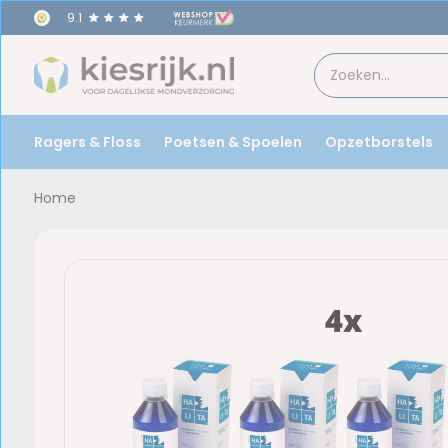
9.1
Ragers & Floss
Poetsen & Spoelen
Opzetborstels
Home