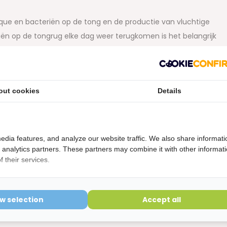
que en bacteriën op de tong en de productie van vluchtige
n op de tongrug elke dag weer terugkomen is het belangrijk
en richten zich op de daadwerkelijke bestrijding van de
agelijks op een goede manier worden gebruikt heeft de
tose klachten zullen verminderen en vaak volledig verdwijnen.
out cookies
Details
onderhoud echter wel noodzakelijk
Gebruiksaanwijzing:
 Het is belangrijk bij het gorgelen het hoofd goed achterover
s het gorgelen met b.v. een washandje Inhoud: 500ml
edia features, and analyze our website traffic. We also share informati
d analytics partners. These partners may combine it with other informat
etourvoorwaarden
 their services.
ering is verbroken kunnen niet geretourneerd worden en
ow selection
Accept all