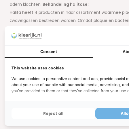
adem klachten.
Behandeling halitose:
Halita heeft 4 producten in haar assortiment waarmee pla
zwavelgassen bestreden worden. Omdat plaque en bacterië
dat deze ook dagelijks verwijderd worden. De Halita product
oorzaak van het probleem. Wanneer de Halita producten d
behandeling vaak al binnen enkele dagen resultaat. De Hali
Consent
Ab
Voor het behoud van dit goede resultaat is een dagelijks 
1 a 2 x daags gedurende 1 minuut gorgelen met 15 ml Halita.
This website uses cookies
te houden en de tong uit te steken. Bedek de mond tijden
We use cookies to personalize content and ads, provide social m
Let op
about your use of our site with our social media, advertising, an
Dit is een hygiëne product met aangepaste r
ⓘ
you've provided to them or that they've collected from your use of
Hygiëneartikelen waarvan de verzegeling na de lev
hebben ook een waardevermindering van 100%.
Reject all
All