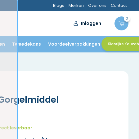
Blogs
Merken
Over ons
Contact
0
Inloggen
en
Tweedekans
Voordeelverpakkingen
Kiesrijks Keuze
 Gorgelmiddel
rect leverbaar