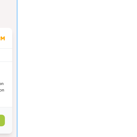
on
ion