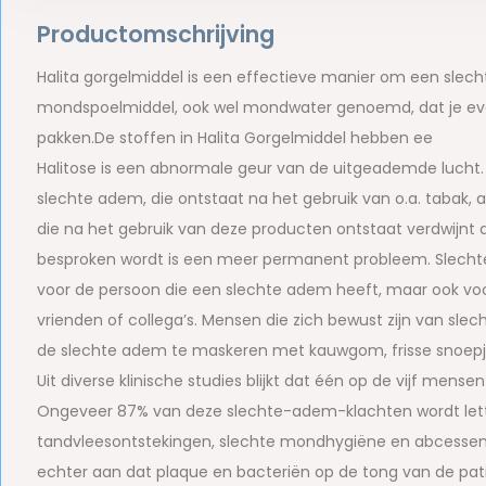
Productomschrijving
Halita gorgelmiddel is een effectieve manier om een slech
mondspoelmiddel, ook wel mondwater genoemd, dat je eve
pakken.De stoffen in Halita Gorgelmiddel hebben ee
Halitose is een abnormale geur van de uitgeademde lucht. Bel
slechte adem, die ontstaat na het gebruik van o.a. tabak, a
die na het gebruik van deze producten ontstaat verdwijnt d
besproken wordt is een meer permanent probleem. Slechte 
voor de persoon die een slechte adem heeft, maar ook vo
vrienden of collega’s. Mensen die zich bewust zijn van s
de slechte adem te maskeren met kauwgom, frisse snoep
Uit diverse klinische studies blijkt dat één op de vijf men
Ongeveer 87% van deze slechte-adem-klachten wordt letter
tandvleesontstekingen, slechte mondhygiëne en abcessen 
echter aan dat plaque en bacteriën op de tong van de patië