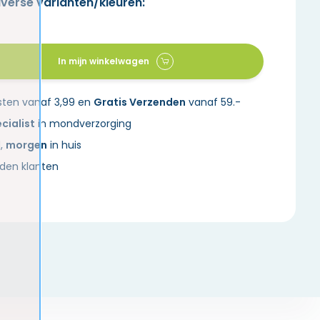
iverse varianten/kleuren:
In mijn winkelwagen
sten vanaf 3,99 en
Gratis Verzenden
vanaf 59.-
cialist
in mondverzorging
d,
morgen
in huis
den klanten