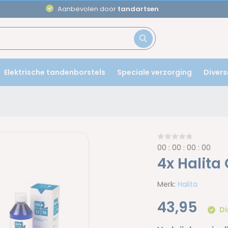
Aanbevolen door
tandartsen
Elektrische tandenborstels
Speciale verzorging
Divers
0
0
:
0
0
:
0
0
:
0
0
4x Halita
Merk:
Halita
43,95
Di