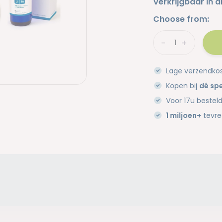
Verkrijgbaar in d
Choose from:
-
+
Lage verzendko
Kopen bij
dé spe
Voor 17u bestel
1 miljoen+
tevre