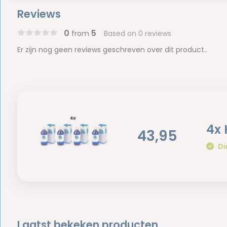
Reviews
0
5
from
Based on 0 reviews
Er zijn nog geen reviews geschreven over dit product..
4x 
43,95
Di
Laatst bekeken producten