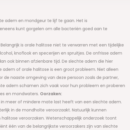
te adem en mondgeur te lijf te gaan. Het is
neens kunt gorgelen om alle bacteriën goed aan te
angrijk is orale halitose niet te verwarren met een tijdelijke
lcohol, knoflook en specerijen en spruitjes. De onfrisse adem
an ook binnen afzienbare tijd. De slechte adem die hier
adem of orale halitose is een groot probleem. Niet alleen
or de naaste omgeving van deze persoon zoals de partner,
lechte adem schamen zich vaak voor hun probleem en proberen
jes en mondwaters.
Oorzaken:
sen in meer of mindere mate last heeft van een slechte adem.
lijk in de mondholte veroorzaakt. Natuurlijk kunnen
halitose veroorzaken. Wetenschappelijk onderzoek toont
nt één van de belangrijkste veroorzakers zijn van slechte