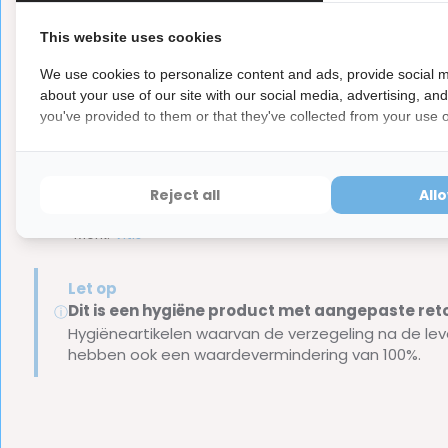
Een smalle hals om gemakkelijk de gehele mond te b
This website uses cookies
Ergonomisch handvat met anti-sliplaag voor betere g
Gekleurde borstelharen die helpen de juiste hoeveel
We use cookies to personalize content and ads, provide social m
about your use of our site with our social media, advertising, an
you've provided to them or that they've collected from your use of
Inhoud van de verpakking
Reject all
All
1x Vitis Baby Tandenborstel
Merk:
Vitis
Let op
Dit is een hygiëne product met aangepaste r
ⓘ
Hygiëneartikelen waarvan de verzegeling na de lev
hebben ook een waardevermindering van 100%.