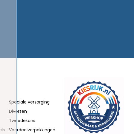
Speciale verzorging
Diversen
Tweedekans
els
Voordeelverpakkingen