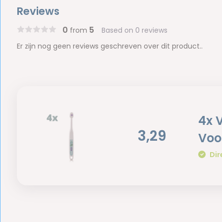
Reviews
0
5
from
Based on 0 reviews
Er zijn nog geen reviews geschreven over dit product..
4x 
3,29
Voo
Dir