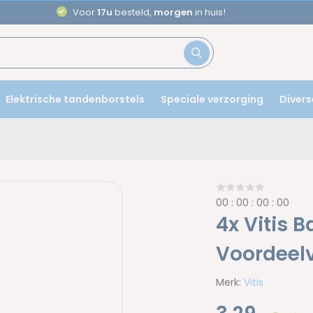
Voor
17u
besteld,
morgen
in huis!
Elektrische tandenborstels
Speciale verzorging
Divers
0
0
:
0
0
:
0
0
:
0
0
4x Vitis 
Voordeel
Merk:
Vitis