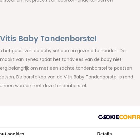
ndersteunen het proces van doorkomende tanden en
 Vitis Baby Tandenborstel
om het gebit van de baby schoon en gezond te houden. De
gemaakt van Tynex zodat het tandvlees van de baby niet
t erg belangrijk om met een zachte tandenborstel te poetsen
sen. De borstelkop van de Vitis Baby Tandenborstel is rond
t kunnen worden met deze tandenborstel.
enborstel
and te komen;
out cookies
Details