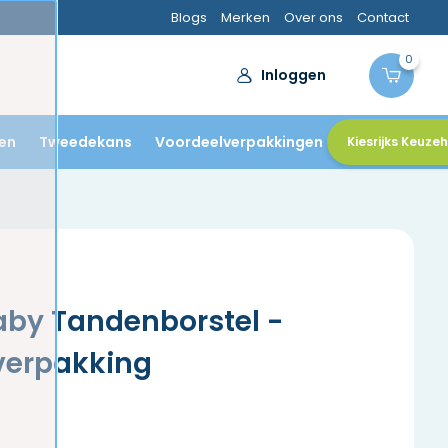
Blogs
Merken
Over ons
Contact
0
Inloggen
en
Tweedekans
Voordeelverpakkingen
Kiesrijks Keuze
Baby Tandenborstel -
verpakking