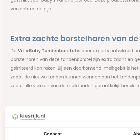
geschikt voor baby's vanaf 0 jaar oud. Deze producten o
verzachten de pijn.
Extra zachte borstelharen van de
De
Vitis Baby Tandenborstel
is door experts ontwikkeld 
borstelharen van deze tandenborstel zijn extra zacht en 
geïrriteerd kan raken. Bij een doorkomend melkgebit is he
zodat de nieuwe tanden kunnen wennen aan het tandenpoet
zodat alle vlakken van de melktanden gemakkelijk bereik
Voordelen van de Vitis Baby Tand
Kleine, ronde borstelkop om bij alle vlakken van de t
Consent
Ab
Extra zachte borstelharen gemaakt van Tynex;