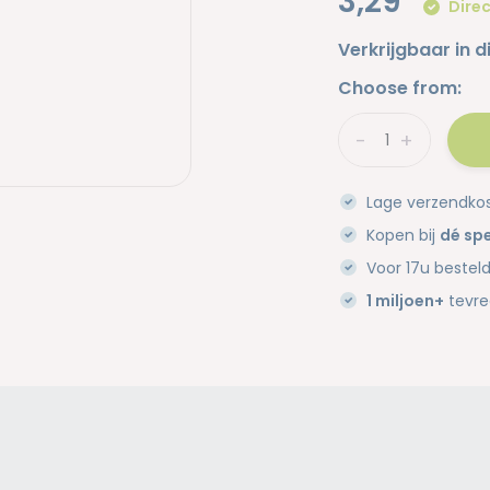
3,29
Direc
Verkrijgbaar in d
Choose from:
-
+
Lage verzendko
Kopen bij
dé spe
Voor 17u bestel
1 miljoen+
tevre