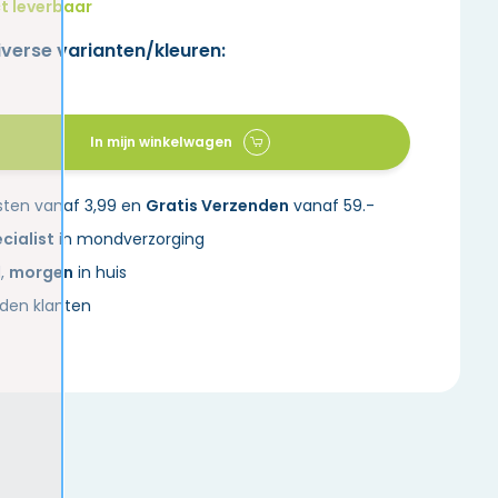
t leverbaar
iverse varianten/kleuren:
In mijn winkelwagen
sten vanaf 3,99 en
Gratis Verzenden
vanaf 59.-
cialist
in mondverzorging
d,
morgen
in huis
den klanten