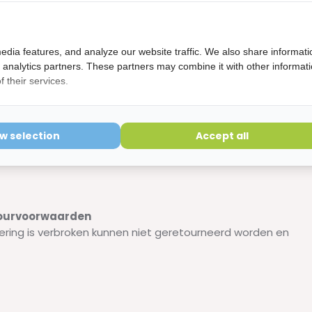
ereiken;
rip;
heid tandpasta aan te brengen.
edia features, and analyze our website traffic. We also share informati
d analytics partners. These partners may combine it with other informat
 their services.
ow selection
Accept all
etourvoorwaarden
ering is verbroken kunnen niet geretourneerd worden en