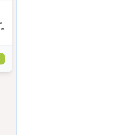
on
ion