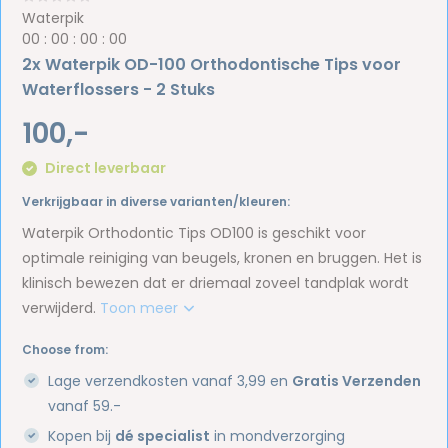
Waterpik
0
0
:
0
0
:
0
0
:
0
0
2x Waterpik OD-100 Orthodontische Tips voor
Waterflossers - 2 Stuks
100,-
Direct leverbaar
Verkrijgbaar in diverse varianten/kleuren:
Waterpik Orthodontic Tips OD100 is geschikt voor
optimale reiniging van beugels, kronen en bruggen. Het is
klinisch bewezen dat er driemaal zoveel tandplak wordt
verwijderd.
Toon meer
Choose from:
Lage verzendkosten vanaf 3,99 en
Gratis Verzenden
vanaf 59.-
Kopen bij
dé specialist
in mondverzorging