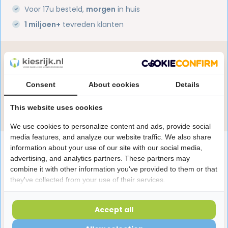
Voor 17u besteld,
morgen
in huis
1 miljoen+
tevreden klanten
Heb je een vraag over dit product?
Onze specialisten helpen je graag! Spreek ons aan
in de chat of stuur een e-mail.
Consent
About cookies
Details
Stuur e-mail
This website uses cookies
We use cookies to personalize content and ads, provide social
media features, and analyze our website traffic. We also share
Productomschrijving
information about your use of our site with our social media,
advertising, and analytics partners. These partners may
combine it with other information you've provided to them or that
Reviews
they've collected from your use of their services.
Accept all
Laatst bekeken producten