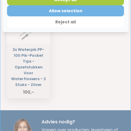
Laatst bekeken producten
Allow selection
Reject all
2x Waterpik PP-
100 Pik-Pocket
Tips -
Opzetstukken
Voor
Waterflossers - 2
Stuks - Zilver
100,-
Advies nodig?
Vragen over producten, leveringen of