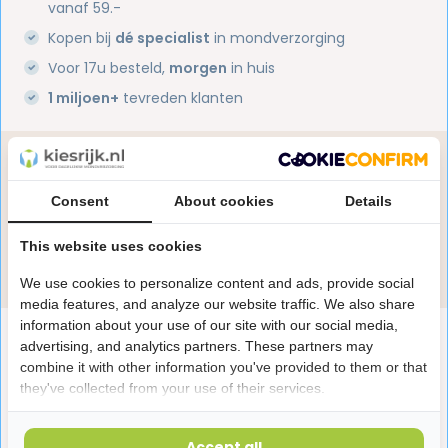
vanaf 59.-
Kopen bij
dé specialist
in mondverzorging
Voor 17u besteld,
morgen
in huis
1 miljoen+
tevreden klanten
Heb je een vraag over dit product?
Onze specialisten helpen je graag! Spreek ons aan
Consent
About cookies
Details
in de chat of stuur een e-mail.
This website uses cookies
Stuur e-mail
We use cookies to personalize content and ads, provide social
media features, and analyze our website traffic. We also share
information about your use of our site with our social media,
Productomschrijving
advertising, and analytics partners. These partners may
combine it with other information you've provided to them or that
they've collected from your use of their services.
Reviews
Accept all