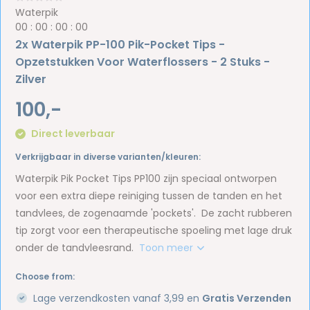
Waterpik
0
0
:
0
0
:
0
0
:
0
0
2x Waterpik PP-100 Pik-Pocket Tips -
Opzetstukken Voor Waterflossers - 2 Stuks -
Zilver
100,-
Direct leverbaar
Verkrijgbaar in diverse varianten/kleuren:
Waterpik Pik Pocket Tips PP100 zijn speciaal ontworpen
voor een extra diepe reiniging tussen de tanden en het
tandvlees, de zogenaamde 'pockets'. De zacht rubberen
tip zorgt voor een therapeutische spoeling met lage druk
onder de tandvleesrand.
Toon meer
Choose from:
Lage verzendkosten vanaf 3,99 en
Gratis Verzenden