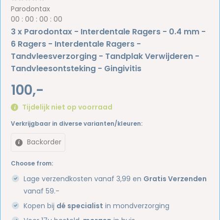
Parodontax
0
0
:
0
0
:
0
0
:
0
0
3 x Parodontax - Interdentale Ragers - 0.4 mm -
6 Ragers - Interdentale Ragers -
Tandvleesverzorging - Tandplak Verwijderen -
Tandvleesontsteking - Gingivitis
100,-
Tijdelijk niet op voorraad
Verkrijgbaar in diverse varianten/kleuren:
Backorder
Choose from:
Lage verzendkosten vanaf 3,99 en
Gratis Verzenden
vanaf 59.-
Kopen bij
dé specialist
in mondverzorging