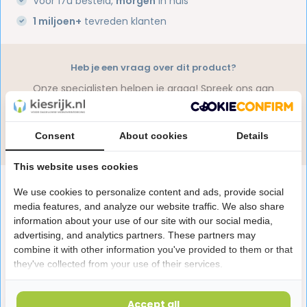
Voor 17u besteld,
morgen
in huis
1 miljoen+
tevreden klanten
Heb je een vraag over dit product?
Onze specialisten helpen je graag! Spreek ons aan
in de chat of stuur een e-mail.
Stuur e-mail
Consent
About cookies
Details
This website uses cookies
Productomschrijving
We use cookies to personalize content and ads, provide social
media features, and analyze our website traffic. We also share
information about your use of our site with our social media,
Reviews
advertising, and analytics partners. These partners may
combine it with other information you've provided to them or that
they've collected from your use of their services.
Laatst bekeken producten
Accept all