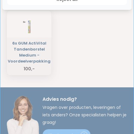
Laatst bekeken producten
6x GUM ActiVital
Tandenborstel
Medium -
Voordeelverpakking
100,-
Advies nodig?
Vragen over producten, leveringen of
iets anders? Onze specialisten helpen je
graag!