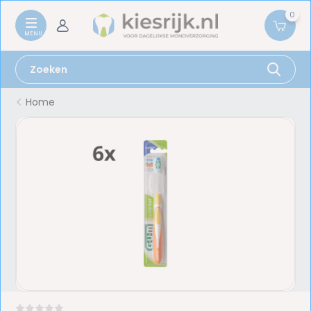
0
Home