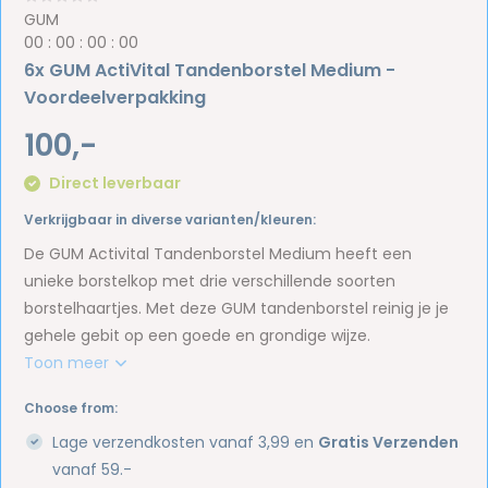
GUM
0
0
:
0
0
:
0
0
:
0
0
6x GUM ActiVital Tandenborstel Medium -
Voordeelverpakking
100,-
Direct leverbaar
Verkrijgbaar in diverse varianten/kleuren:
De GUM Activital Tandenborstel Medium heeft een
unieke borstelkop met drie verschillende soorten
borstelhaartjes. Met deze GUM tandenborstel reinig je je
gehele gebit op een goede en grondige wijze.
Toon meer
Choose from:
Lage verzendkosten vanaf 3,99 en
Gratis Verzenden
vanaf 59.-