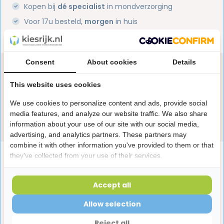
Kopen bij
dé specialist
in mondverzorging
Voor 17u besteld,
morgen
in huis
1 miljoen+
tevreden klanten
Consent
About cookies
Details
Heb je een vraag over dit product?
Onze specialisten helpen je graag! Spreek ons aan
This website uses cookies
in de chat of stuur een e-mail.
We use cookies to personalize content and ads, provide social
media features, and analyze our website traffic. We also share
Stuur e-mail
information about your use of our site with our social media,
advertising, and analytics partners. These partners may
combine it with other information you've provided to them or that
Productomschrijving
they've collected from your use of their services.
Accept all
Reviews
Allow selection
Reject all