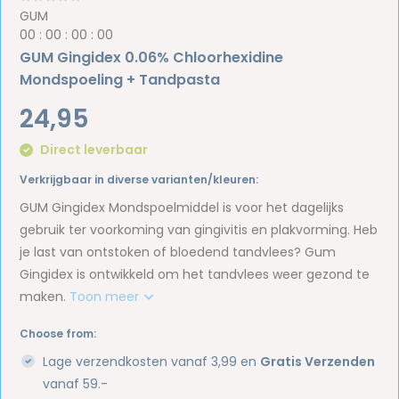
GUM
0
0
:
0
0
:
0
0
:
0
0
GUM Gingidex 0.06% Chloorhexidine
Mondspoeling + Tandpasta
24,95
Direct leverbaar
Verkrijgbaar in diverse varianten/kleuren:
GUM Gingidex Mondspoelmiddel is voor het dagelijks
gebruik ter voorkoming van gingivitis en plakvorming. Heb
je last van ontstoken of bloedend tandvlees? Gum
Gingidex is ontwikkeld om het tandvlees weer gezond te
maken.
Toon meer
Choose from:
Lage verzendkosten vanaf 3,99 en
Gratis Verzenden
vanaf 59.-