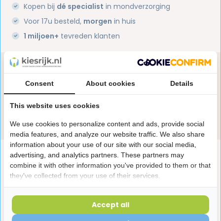
Kopen bij
dé specialist
in mondverzorging
Voor 17u besteld,
morgen
in huis
1 miljoen+
tevreden klanten
Heb je een vraag over dit product?
Onze specialisten helpen je graag! Spreek ons aan
Consent
About cookies
Details
in de chat of stuur een e-mail.
This website uses cookies
Stuur e-mail
We use cookies to personalize content and ads, provide social
media features, and analyze our website traffic. We also share
information about your use of our site with our social media,
Productomschrijving
advertising, and analytics partners. These partners may
combine it with other information you've provided to them or that
they've collected from your use of their services.
Reviews
Accept all