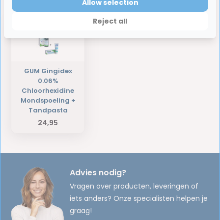
Laatst bekeken producten
Allow selection
Reject all
GUM Gingidex
0.06%
Chloorhexidine
Mondspoeling +
Tandpasta
24,95
Advies nodig?
Vragen over producten, leveringen of
iets anders? Onze specialisten helpen je
graag!