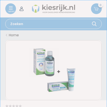
0
Home