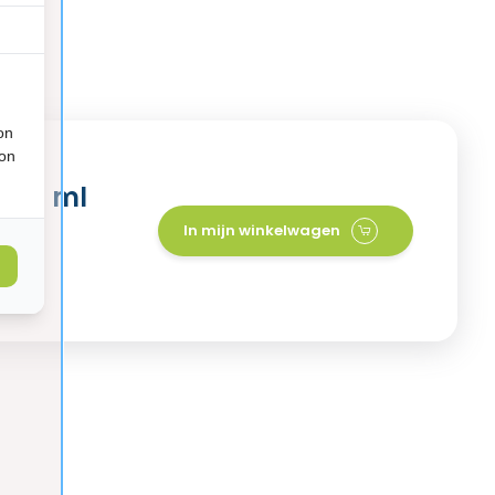
on
ion
 300 ml
In mijn winkelwagen