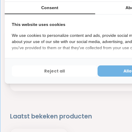
Er zijn nog geen reviews geschreven over dit product..
Consent
Ab
This website uses cookies
We use cookies to personalize content and ads, provide social m
about your use of our site with our social media, advertising, an
you've provided to them or that they've collected from your use of
GUM
100,-
- V
Reject all
All
Dir
Laatst bekeken producten