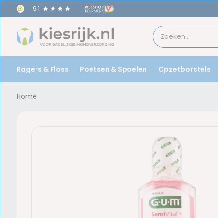
9.1
Voor
17u
besteld,
morgen
in huis!
Ragers & Floss
Poetsen & Spoelen
Opzetborstels
Home