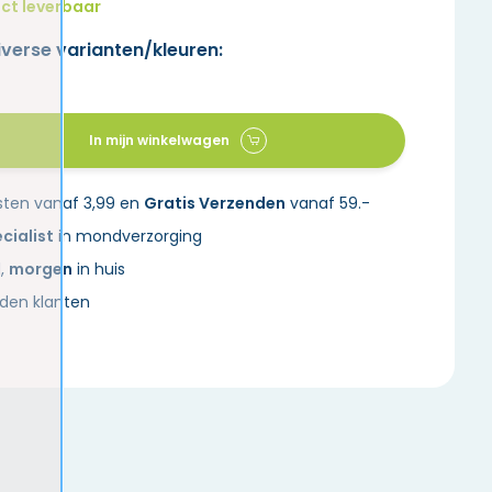
ct leverbaar
iverse varianten/kleuren:
In mijn winkelwagen
sten vanaf 3,99 en
Gratis Verzenden
vanaf 59.-
cialist
in mondverzorging
d,
morgen
in huis
den klanten