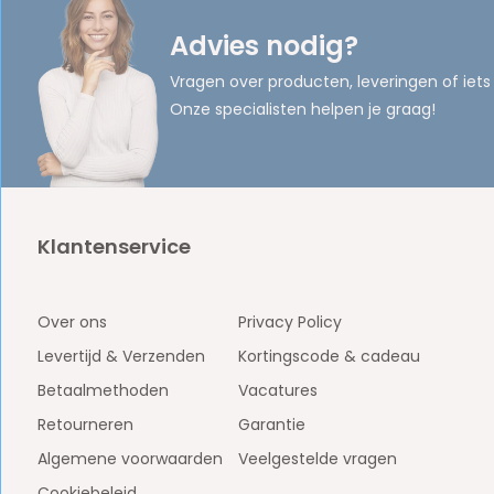
Advies nodig?
Vragen over producten, leveringen of iets
Onze specialisten helpen je graag!
Klantenservice
Over ons
Privacy Policy
Levertijd & Verzenden
Kortingscode & cadeau
Betaalmethoden
Vacatures
Retourneren
Garantie
Algemene voorwaarden
Veelgestelde vragen
Cookiebeleid