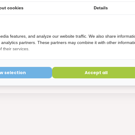
out cookies
Details
edia features, and analyze our website traffic. We also share informati
d analytics partners. These partners may combine it with other informat
 their services.
 Mondspoelmiddel Sensivital+ - 2 x
oordeelverpakking
ow selection
Accept all
ect leverbaar