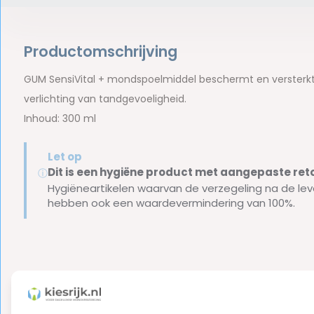
Productomschrijving
GUM SensiVital + mondspoelmiddel beschermt en versterkt 
verlichting van tandgevoeligheid.
Inhoud: 300 ml
Let op
Dit is een hygiëne product met aangepaste r
ⓘ
Hygiëneartikelen waarvan de verzegeling na de lev
hebben ook een waardevermindering van 100%.
Reviews
0
5
from
Based on 0 reviews