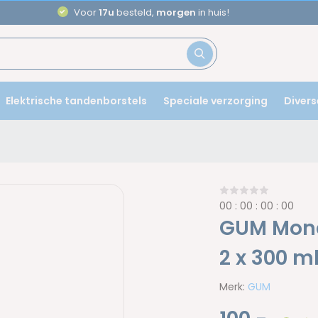
Elektrische tandenborstels
Speciale verzorging
Divers
0
0
:
0
0
:
0
0
:
0
0
GUM Mond
2 x 300 m
Merk:
GUM