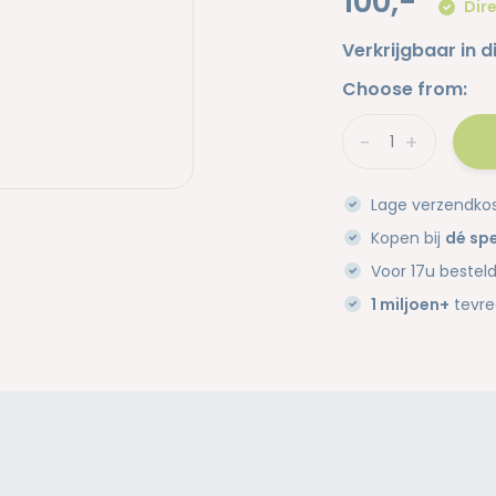
100,-
Dire
Verkrijgbaar in d
Choose from:
-
+
Lage verzendko
Kopen bij
dé spe
Voor 17u bestel
1 miljoen+
tevre