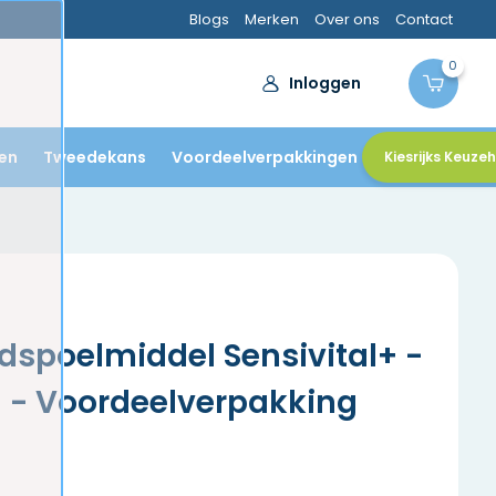
Aanbevolen door
tandartsen
Blogs
Merken
Over ons
Contact
0
Inloggen
en
Tweedekans
Voordeelverpakkingen
Kiesrijks Keuze
spoelmiddel Sensivital+ -
l - Voordeelverpakking